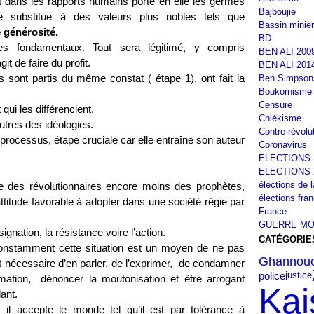
t dans les rapports humains porte en elle les germes
Bajboujie
e substitue à
des valeurs plus nobles tels que
Bassin minier
 générosité.
BD
ces fondamentaux. Tout sera légitimé, y compris
BEN ALI 200
agit de faire du profit.
BEN ALI 201
es sont partis du même constat ( étape 1), ont fait la
Ben Simpson
Boukornisme
Censure
qui les différencient.
Chlékisme
utres des idéologies.
Contre-révolu
 processus, étape cruciale car elle entraîne son auteur
Coronavirus
ELECTIONS 
ELECTIONS 
élections de 
e des révolutionnaires encore moins des prophètes,
élections fra
’attitude favorable à adopter dans une société régie par
France
GUERRE MO
ignation, la résistance voire l’action.
CATÉGORIE
constamment cette situation est un moyen de ne pas
Ghannouc
est nécessaire d’en parler, de l’exprimer,
de condamner
police
justice
mmation,
dénoncer la moutonisation et être arrogant
Kai
lant.
il accepte le monde tel qu’il est par tolérance à