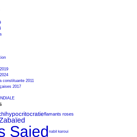
9
4
s
tion
2019
2024
la constituante 2011
nçaises 2017
NDIALE
S
hi
hypocritocratie
flamants roses
Zabaïed
s Saied
nabil karoui