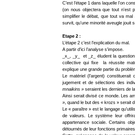
C’est l’étape 1 dans laquelle l'on cons
(on nous objectera que tout n'est 
simplifier le débat, que tout va ma
survit, qu'une minorité aveugle jouit 
Etape 2 :
L’étape 2 c’est l’explication du mal.
A partir d’ici
l’analyse s’impose.
_x_, _y_ et _z_ éludent la question
collective qui fixe
la réussite ma
explique une grande partie du problè
Le matériel (l’argent)
constituerait
jugement et de sélections des indi
mnaikins »
seraient les derniers de la 
Ainsi serait divisé ce monde. Les a
»
, quand le but des « krozs » serait
Le « paraître » est le langage qu’util
de valeurs. Le système leur offrir
appartenance sociale. Certains obj
détournés de leur fonctions primaires