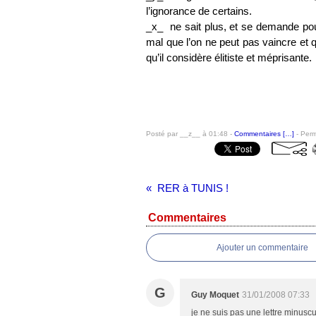
l’ignorance de certains.
_x_
ne sait plus, et se demande po
mal que l’on ne peut pas vaincre et q
qu’il considère élitiste et méprisante.
Posté par __z__ à 01:48 -
Commentaires [
…
]
- Perm
RER à TUNIS !
Commentaires
Ajouter un commentaire
G
Guy Moquet
31/01/2008 07:33
je ne suis pas une lettre minuscu