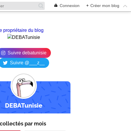
Connexion
+
Créer mon blog
e propriétaire du blog
Suivre debatunisie
Suivre @___z__
DEBATunisie
collectés par
mois