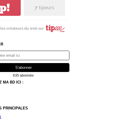
ip!
7
tipeurs
les créateurs du web sur
ER
635 abonnés
MA BD ICI :
S PRINCIPALES
1