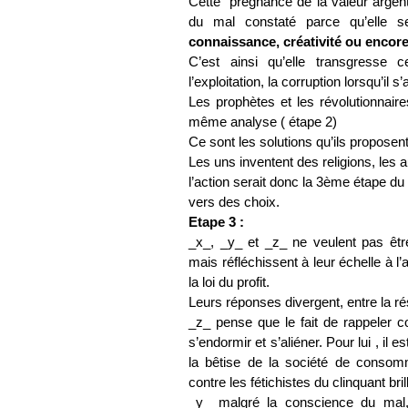
Cette
prégnance de la valeur argen
du mal constaté parce qu’elle s
connaissance, créativité ou encore
C’est ainsi qu’elle transgresse 
l’exploitation, la corruption lorsqu’il s’
Les prophètes et les
révolutionnair
même analyse ( étape 2)
Ce sont les solutions qu’ils proposent 
Les uns inventent des religions, les a
l’action serait donc la 3ème étape du
vers des choix.
Etape 3 :
_x_, _y_ et _z_ ne veulent pas êtr
mais réfléchissent à leur échelle à l
la loi du profit.
Leurs réponses divergent, entre la rés
_z_ pense que le fait de rappeler 
s’endormir et s’aliéner. Pour lui , il 
la bêtise de la société de conso
contre
les fétichistes du clinquant bril
_y_ malgré la conscience du mal, 