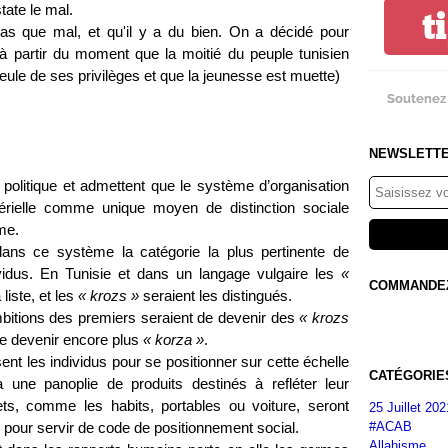
tate le mal.
t
pas que mal, et qu'il y a du bien. On a décidé pour
l à partir du moment que la moitié du peuple tunisien
seule de ses privilèges et que la jeunesse est muette)
Soutenez 
NEWSLETT
 politique et admettent que le système d’organisation
térielle comme unique moyen de distinction sociale
me.
 dans ce système la catégorie la plus pertinente de
vidus. En Tunisie et dans un langage vulgaire les
«
COMMANDEZ 
liste, et les
« krozs »
seraient les distingués.
mbitions des premiers seraient de devenir des
« krozs
 de devenir encore plus
« korza »
.
isent les individus pour se positionner sur cette échelle
CATÉGORIE
a une panoplie de produits destinés à refléter leur
ets, comme les habits, portables ou voiture, seront
25 Juillet 202
#ACAB
 pour servir de code de positionnement social.
Allahisme