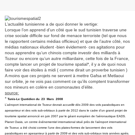
L’actualité tunisienne a de quoi donner le vertige:
Lorsque l’on apprend d’un côté que le sud tunisien traverse une
crise sociale difficile sur fond de menace terroriste (tel que nous
le rapportent certains médias officieux) et que de l’autre côté, nos
médias nationaux
éludent -bien évidement- ces agitations pour
nous apprendre qu’un chinois compte investir des milliards à
Tozeur ou encore qu’un autre milliardaire, cette fois de
la France,
compte lancer un projet de tourisme spatial*, il y a de quoi nous
faire voir des étoiles à midi ( comme dirait un proverbe tunisien )
A moins que ces projets ne servent à mettre Gafsa et Metlaoui
sur orbite, je ne vois pas comment ce qu'ils comptent transformer
nos mineurs en colère en cosmonautes d'élite.
source:
*
Tunis-Le Quotidien du 23 Mars 2008
L’aéroport international de Tozeur devrait accueillir dès 2009 des vols paraboliques en
apesanteur et des vols sub-orbitaux à partir de 2012 dans le cadre d’un grand projet de
tourisme spatial annoncé en juin 2007 par le géant européen de l’aéronautique EADS.
Planet Oasis, un centre événementiel international situé près de l'aéroport international
de Tozeur, a été choisi comme l’une des plates-formes de lancement des vols
paraboliques en apesanteur à partir de 2009 et des vols sub-orbitaux trois années après.