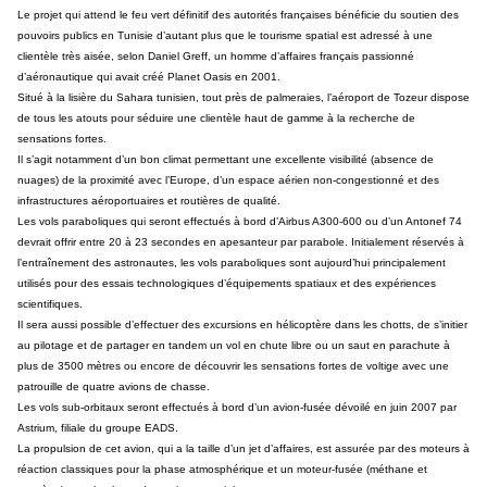
Le projet qui attend le feu vert définitif des autorités françaises bénéficie du soutien des
pouvoirs publics en Tunisie d’autant plus que le tourisme spatial est adressé à une
clientèle très aisée, selon Daniel Greff, un homme d’affaires français passionné
d’aéronautique qui avait créé Planet Oasis en 2001.
Situé à la lisière du Sahara tunisien, tout près de palmeraies, l’aéroport de Tozeur dispose
de tous les atouts pour séduire une clientèle haut de gamme à la recherche de
sensations fortes.
Il s’agit notamment d’un bon climat permettant une excellente visibilité (absence de
nuages) de la proximité avec l’Europe, d’un espace aérien non-congestionné et des
infrastructures aéroportuaires et routières de qualité.
Les vols paraboliques qui seront effectués à bord d’Airbus A300-600 ou d’un Antonef 74
devrait offrir entre 20 à 23 secondes en apesanteur par parabole. Initialement réservés à
l’entraînement des astronautes, les vols paraboliques sont aujourd’hui principalement
utilisés pour des essais technologiques d’équipements spatiaux et des expériences
scientifiques.
Il sera aussi possible d’effectuer des excursions en hélicoptère dans les chotts, de s’initier
au pilotage et de partager en tandem un vol en chute libre ou un saut en parachute à
plus de 3500 mètres ou encore de découvrir les sensations fortes de voltige avec une
patrouille de quatre avions de chasse.
Les vols sub-orbitaux seront effectués à bord d’un avion-fusée dévoilé en juin 2007 par
Astrium, filiale du groupe EADS.
La propulsion de cet avion, qui a la taille d’un jet d’affaires, est assurée par des moteurs à
réaction classiques pour la phase atmosphérique et un moteur-fusée (méthane et