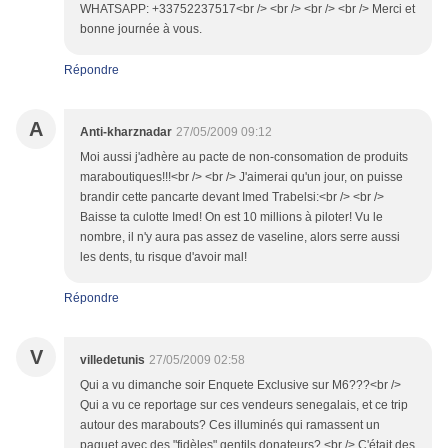
WHATSAPP: +33752237517<br /> <br /> <br /> <br /> Merci et
bonne journée à vous.
Répondre
A
Anti-kharznadar
27/05/2009 09:12
Moi aussi j'adhère au pacte de non-consomation de produits
maraboutiques!!!<br /> <br /> J'aimerai qu'un jour, on puisse
brandir cette pancarte devant Imed Trabelsi:<br /> <br />
Baisse ta culotte Imed! On est 10 millions à piloter! Vu le
nombre, il n'y aura pas assez de vaseline, alors serre aussi
les dents, tu risque d'avoir mal!
Répondre
V
villedetunis
27/05/2009 02:58
Qui a vu dimanche soir Enquete Exclusive sur M6???<br />
Qui a vu ce reportage sur ces vendeurs senegalais, et ce trip
autour des marabouts? Ces illuminés qui ramassent un
paquet avec des "fidèles" gentils donateurs? <br /> C'était des