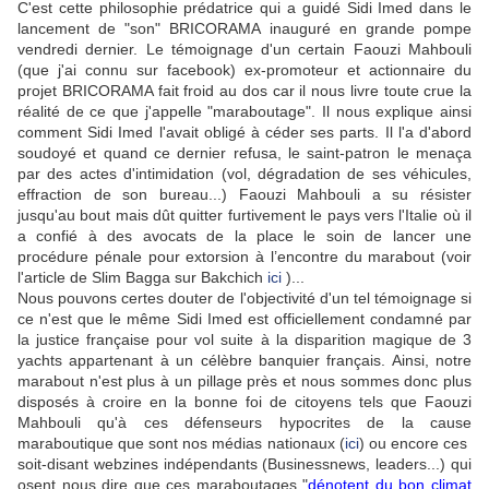
C'est cette philosophie prédatrice qui a guidé Sidi Imed dans le
lancement de "son" BRICORAMA inauguré en grande pompe
vendredi dernier. Le témoignage d'un certain Faouzi Mahbouli
(que j'ai connu sur facebook) ex-promoteur et actionnaire du
projet BRICORAMA fait froid au dos car il nous livre toute crue la
réalité de ce que j'appelle "maraboutage". Il nous explique ainsi
comment Sidi Imed l'avait obligé à céder ses parts. Il l'a d'abord
soudoyé et quand ce dernier refusa, le saint-patron le menaça
par des actes d'intimidation (vol, dégradation de ses véhicules,
effraction de son bureau...) Faouzi Mahbouli a su résister
jusqu'au bout mais dût quitter furtivement le pays vers l'Italie où il
a confié à des avocats de la place le soin de lancer une
procédure pénale pour extorsion à l’encontre du marabout (voir
l'article de Slim Bagga sur Bakchich
ici
)...
Nous pouvons certes douter de l'objectivité d'un tel témoignage si
ce n'est que le même Sidi Imed est officiellement condamné par
la justice française pour vol suite à la disparition magique de 3
yachts appartenant à un célèbre banquier français. Ainsi, notre
marabout n'est plus à un pillage près et nous sommes donc plus
disposés à croire en la bonne foi de citoyens tels que Faouzi
Mahbouli qu'à ces défenseurs hypocrites de la cause
maraboutique que sont nos médias nationaux (
ici
) ou encore ces
soit-disant webzines indépendants (Businessnews, leaders...) qui
osent nous dire que ces maraboutages "
dénotent du bon climat