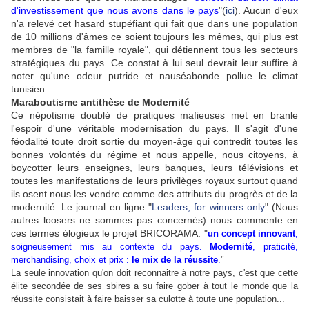
d'investissement que nous avons dans le pays
"(
ici
). Aucun d'eux
n'a relevé cet hasard stupéfiant qui fait que dans une population
de 10 millions d'âmes ce soient toujours les mêmes, qui plus est
membres de "la famille royale", qui détiennent tous les secteurs
stratégiques du pays. Ce constat à lui seul devrait leur suffire à
noter qu'une odeur putride et nauséabonde pollue le climat
tunisien.
Maraboutisme antithèse de Modernité
Ce népotisme doublé de pratiques mafieuses met en branle
l'espoir d'une véritable modernisation du pays. Il s'agit d'une
féodalité toute droit sortie du moyen-âge qui contredit toutes les
bonnes volontés du régime et nous appelle, nous citoyens, à
boycotter leurs enseignes, leurs banques, leurs télévisions et
toutes les manifestations de leurs privilèges royaux surtout quand
ils osent nous les vendre comme des attributs du progrès et de la
modernité. Le journal en ligne "
Leaders, for winners only
" (Nous
autres loosers ne sommes pas concernés) nous commente en
ces termes élogieux le projet BRICORAMA: "
un concept innovant
,
soigneusement mis au contexte du pays.
Modernité
, praticité,
merchandising, choix et prix :
le mix de la réussite
.
"
La seule innovation qu'on doit reconnaitre à notre pays, c'est que cette
élite secondée de ses sbires a su faire gober à tout le monde que la
réussite consistait à faire baisser sa culotte à toute une population...