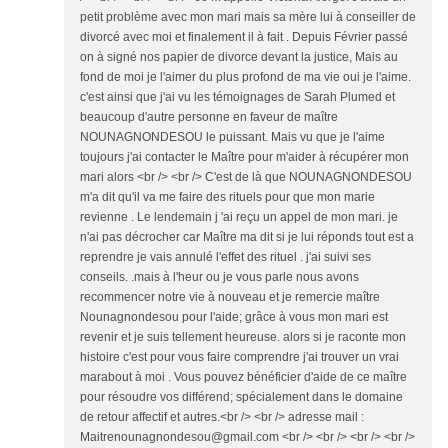
petit problème avec mon mari mais sa mère lui à conseiller de
divorcé avec moi et finalement il à fait . Depuis Février passé
on à signé nos papier de divorce devant la justice, Mais au
fond de moi je l'aimer du plus profond de ma vie oui je l'aime.
c'est ainsi que j'ai vu les témoignages de Sarah Plumed et
beaucoup d'autre personne en faveur de maître
NOUNAGNONDESOU le puissant. Mais vu que je l'aime
toujours j'ai contacter le Maître pour m'aider à récupérer mon
mari alors <br /> <br /> C'est de là que NOUNAGNONDESOU
m'a dit qu'il va me faire des rituels pour que mon marie
revienne . Le lendemain j 'ai reçu un appel de mon mari. je
n'ai pas décrocher car Maître ma dit si je lui réponds tout est a
reprendre je vais annulé l'effet des rituel . j'ai suivi ses
conseils. .mais à l'heur ou je vous parle nous avons
recommencer notre vie à nouveau et je remercie maître
Nounagnondesou pour l'aide; grâce à vous mon mari est
revenir et je suis tellement heureuse. alors si je raconte mon
histoire c'est pour vous faire comprendre j'ai trouver un vrai
marabout à moi . Vous pouvez bénéficier d'aide de ce maître
pour résoudre vos différend; spécialement dans le domaine
de retour affectif et autres.<br /> <br /> adresse mail :
Maitrenounagnondesou@gmail.com <br /> <br /> <br /> <br />