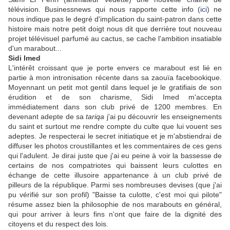
télévision. Businessnews qui nous rapporte cette info (
ici
) ne
nous indique pas le degré d'implication du saint-patron dans cette
histoire mais notre petit doigt nous dit que derrière tout nouveau
projet télévisuel parfumé au cactus, se cache l'ambition insatiable
d'un marabout...
Sidi Imed
L'intérêt croissant que je porte envers ce marabout est lié en
partie à mon intronisation récente dans sa zaouïa facebookique.
Moyennant un petit mot gentil dans lequel je le gratifiais de son
érudition et de son charisme, Sidi Imed m'accepta
immédiatement dans son club privé de 1200 membres. En
devenant adepte de sa
tariqa
j'ai pu découvrir les enseignements
du saint et surtout me rendre compte du culte que lui vouent ses
adeptes. Je respecterai le secret initiatique et je m'abstiendrai de
diffuser les photos croustillantes et les commentaires de ces gens
qui l'adulent. Je dirai juste que j'ai eu peine à voir la bassesse de
certains de nos compatriotes qui baissent leurs culottes en
échange de cette illusoire appartenance à un club privé de
pilleurs de la république. Parmi ses nombreuses devises (que j'ai
pu vérifié sur son profil) "Baisse ta culotte, c'est moi qui pilote"
résume assez bien la philosophie de nos marabouts en général,
qui pour arriver à leurs fins n'ont que faire de la dignité des
citoyens et du respect des lois.