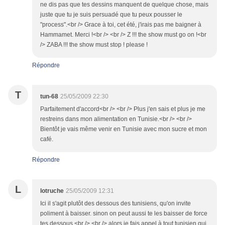
ne dis pas que tes dessins manquent de quelque chose, mais
juste que tu je suis persuadé que tu peux pousser le
"process".<br /> Grace à toi, cet été, j'irais pas me baigner à
Hammamet. Merci !<br /> <br /> Z !!! the show must go on !<br
/> ZABA !!! the show must stop ! please !
Répondre
T
tun-68
25/05/2009 22:30
Parfaitement d'accord<br /> <br /> Plus j'en sais et plus je me
restreins dans mon alimentation en Tunisie.<br /> <br />
Bientôt je vais même venir en Tunisie avec mon sucre et mon
café.
Répondre
L
lotruche
25/05/2009 12:31
Ici il s'agit plutôt des dessous des tunisiens, qu'on invite
poliment à baisser. sinon on peut aussi te les baisser de force
tes dessous.<br /> <br /> alors je fais appel à tout tunisien qui