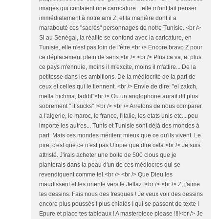
images qui contaient une carricature... elle m'ont fait penser
immédiatement à notre ami Z, et la manière dont il a
marabouté ces "sacrés" personnages de notre Tunisie. <br />
Si au Sénégal, la réalité se confond avec la caricature, en
Tunisie, elle n'est pas loin de l'être.<br /> Encore bravo Z pour
ce déplacement plein de sens.<br /> <br /> Plus ca va, et plus
ce pays m'ennuie, moins il m'excite, moins il m'attire... De la
petitesse dans les ambitions. De la médiocrité de la part de
ceux et celles qui le tiennent. <br /> Envie de dire: "el zakch,
mella hichma, faddit"<br /> Ou un anglophone aurait dit plus
sobrement " it sucks" !<br /> <br /> Arretons de nous comparer
a l'algerie, le maroc, le france, l'italie, les etats unis etc... peu
importe les autres... Tunis et Tunisie sont déjà des mondes à
part. Mais ces mondes méritent mieux que ce qu'ils vivent. Le
pire, c'est que ce n'est pas Utopie que dire cela.<br /> Je suis
attristé. J'irais acheter une boite de 500 clous que je
planterais dans la peau d'un de ces médiocres qui se
revendiquent comme tel.<br /> <br /> Que Dieu les
maudissent et les oriente vers le Jellaz !<br /> <br /> Z, j'aime
tes dessins. Fais nous des fresques ! Je veux voir des dessins
encore plus poussés ! plus chialés ! qui se passent de texte !
Epure et place tes tableaux ! A masterpiece please !!!!<br /> Je