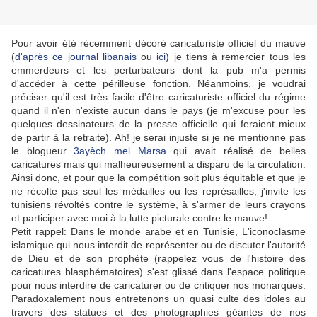
Pour avoir été récemment décoré caricaturiste officiel du mauve
(
d'après ce journal libanais
ou
ici
) je tiens à remercier tous les
emmerdeurs et les perturbateurs dont la pub m'a permis
d'accéder à cette périlleuse fonction. Néanmoins, je voudrai
préciser qu'il est très facile d'être caricaturiste officiel du régime
quand il n'en n'existe aucun dans le pays (je m'excuse pour les
quelques dessinateurs de la presse officielle qui feraient mieux
de partir à la retraite). Ah! je serai injuste si je ne mentionne pas
le blogueur
3ayèch mel Marsa
qui avait réalisé de belles
caricatures mais qui malheureusement a disparu de la circulation.
Ainsi donc, et pour que la compétition soit plus équitable et que je
ne récolte pas seul les médailles ou les représailles, j'invite les
tunisiens révoltés contre le système, à s'armer de leurs crayons
et participer avec moi à la lutte picturale contre le mauve!
Petit rappel:
Dans le monde arabe et en Tunisie, L'iconoclasme
islamique qui nous interdit de représenter ou de discuter l'autorité
de Dieu et de son prophète (rappelez vous de l'histoire des
caricatures blasphématoires) s'est glissé dans l'espace politique
pour nous interdire de caricaturer ou de critiquer nos monarques.
Paradoxalement nous entretenons un quasi culte des idoles au
travers des statues et des photographies géantes de nos