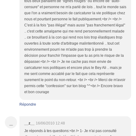
tous deux parlaient de "lignes rouges" ou encore de "auto-
censure" et personne ne m'a parlé de lois .. tout le monde sais
que l'on a vraiment besoin de caricaturer la vie politique chez
nous et pourtant personne le fait publiquement.<br /> <br />
C'est à la fois "pas illégal" mais aussi "pas franchement légal"
.. c'est cette amalgame qui me rend personnellement malade
.. ce brouillard à la con qui rend nos lois trop élastiques trop
ouvertes à toute sorte d'arbitrage malintentionné .. tout cet
environnement pourri ne m'aide pas trop à prendre la
décision pour franchir l'impasse que tu as pris le risque de la
dépasser.<br /> <br /> Je ne cache pas mon envie de
caricaturer nos politiques et encore plus le Bey Ali .. mais je
me sent comme accablé par le fait que cela représente
surement le point du non-retour. <br /> <br /> Merci de m'avoir
permis cette "confession" sur ton blog ^^<br /> Encore bravo
et bon courage
Répondre
_
__z__
16/06/2010 12:48
Je réponds à tes questions:<br /> 1- Je n'ai pas consulté