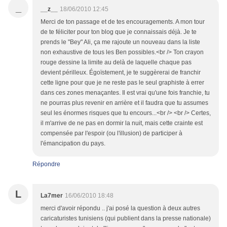
_
__z__
18/06/2010 12:45
Merci de ton passage et de tes encouragements. A mon tour
de te féliciter pour ton blog que je connaissais déjà. Je te
prends le "Bey" Ali, ça me rajoute un nouveau dans la liste
non exhaustive de tous les Ben possibles.<br /> Ton crayon
rouge dessine la limite au delà de laquelle chaque pas
devient périlleux. Égoïstement, je te suggèrerai de franchir
cette ligne pour que je ne reste pas le seul graphiste à errer
dans ces zones menaçantes. Il est vrai qu'une fois franchie, tu
ne pourras plus revenir en arrière et il faudra que tu assumes
seul les énormes risques que tu encours...<br /> <br /> Certes,
il m'arrive de ne pas en dormir la nuit, mais cette crainte est
compensée par l'espoir (ou l'illusion) de participer à
l'émancipation du pays.
Répondre
L
La7mer
16/06/2010 18:48
merci d'avoir répondu .. j'ai posé la question à deux autres
caricaturistes tunisiens (qui publient dans la presse nationale)