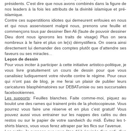
présidents. C'est dire que nous avons combinés dans la figure de
nos leaders à la fois les attributs de la divinité islamique et pré-
islamique.
Contre ces superstitions idiotes qui demeurent enfouies en nous
et qui nous asservissent malgré nous, prenons une feuille et
commençons tous par dessiner Ben Ali (faute de pouvoir dessiner
Dieu dont nous ignorons les traits de visage) Plus on sera
nombreux à le faire et plus on le(s) démystifiera. On osera ainsi
directement lui demander des comptes plutôt que d'attendre ses
faveurs ou ses miracles...
Leçon de dessin
Pour vous inciter à participer à cette initiative artistico-politique, je
vous livre gratuitement un cours de dessin pour que vous
canalisiez ludiquement votre révolte contre le régime. Pour ceux
qui n'ont pas de blog, je me ferai un plaisir de publier leurs
caricatures blasphématoires sur DEBATunisie ou ses succursales
facebookiennes.
Les supports
: Feuilles blanches. Faite comme-moi, piquez au
boulot une des rames qui trainent près de la photocopieuse. Vous
pourrez vous faire une réserve et en plus c'est gratuit! Vous
pouvez aussi vous entrainer sur les nappes des cafés ou des
restos ou sur le papier de votre sandwich du midi. Évitez les t-
shirts blancs, vous vous ferez attraper par les flics sur l'avenue.