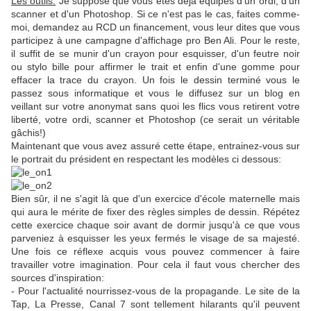
Les outils:
Je suppose que vous êtes déjà équipés d'un ordi, d'un
scanner et d'un Photoshop. Si ce n'est pas le cas, faites comme-
moi, demandez au RCD un financement, vous leur dites que vous
participez à une campagne d'affichage pro Ben Ali. Pour le reste,
il suffit de se munir d'un crayon pour esquisser, d'un feutre noir
ou stylo bille pour affirmer le trait et enfin d'une gomme pour
effacer la trace du crayon. Un fois le dessin terminé vous le
passez sous informatique et vous le diffusez sur un blog en
veillant sur votre anonymat sans quoi les flics vous retirent votre
liberté, votre ordi, scanner et Photoshop (ce serait un véritable
gâchis!)
Maintenant que vous avez assuré cette étape, entrainez-vous sur
le portrait du président en respectant les modèles ci dessous:
Bien sûr, il ne s'agit là que d'un exercice d'école maternelle mais
qui aura le mérite de fixer des règles simples de dessin. Répétez
cette exercice chaque soir avant de dormir jusqu'à ce que vous
parveniez à esquisser les yeux fermés le visage de sa majesté.
Une fois ce réflexe acquis vous pouvez commencer à faire
travailler votre imagination. Pour cela il faut vous chercher des
sources d'inspiration:
- Pour l'actualité nourrissez-vous de la propagande. Le site de la
Tap, La Presse, Canal 7 sont tellement hilarants qu'il peuvent