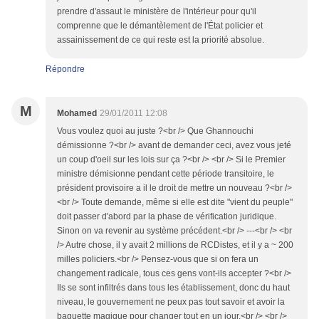
prendre d'assaut le ministère de l'intérieur pour qu'il
comprenne que le démantèlement de l'État policier et
assainissement de ce qui reste est la priorité absolue.
Répondre
M
Mohamed
29/01/2011 12:08
Vous voulez quoi au juste ?<br /> Que Ghannouchi
démissionne ?<br /> avant de demander ceci, avez vous jeté
un coup d'oeil sur les lois sur ça ?<br /> <br /> Si le Premier
ministre démisionne pendant cette période transitoire, le
président provisoire a il le droit de mettre un nouveau ?<br />
<br /> Toute demande, même si elle est dite "vient du peuple"
doit passer d'abord par la phase de vérification juridique.
Sinon on va revenir au système précédent.<br /> ---<br /> <br
/> Autre chose, il y avait 2 millions de RCDistes, et il y a ~ 200
milles policiers.<br /> Pensez-vous que si on fera un
changement radicale, tous ces gens vont-ils accepter ?<br />
Ils se sont infiltrés dans tous les établissement, donc du haut
niveau, le gouvernement ne peux pas tout savoir et avoir la
baguette magique pour changer tout en un jour.<br /> <br />