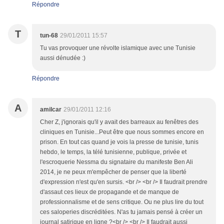
Répondre
T
tun-68
29/01/2011 15:57
Tu vas provoquer une révolte islamique avec une Tunisie
aussi dénudée :)
Répondre
A
amilcar
29/01/2011 12:16
Cher Z, j'ignorais qu'il y avait des barreaux au fenêtres des
cliniques en Tunisie...Peut être que nous sommes encore en
prison. En tout cas quand je vois la presse de tunisie, tunis
hebdo, le temps, la télé tunisienne, publique, privée et
l'escroquerie Nessma du signataire du manifeste Ben Ali
2014, je ne peux m'empêcher de penser que la liberté
d'expression n'est qu'en sursis. <br /> <br /> Il faudrait prendre
d'assaut ces lieux de propagande et de manque de
professionnalisme et de sens critique. Ou ne plus lire du tout
ces saloperies discréditées. N'as tu jamais pensé à créer un
journal satirique en ligne ?<br /> <br /> Il faudrait aussi