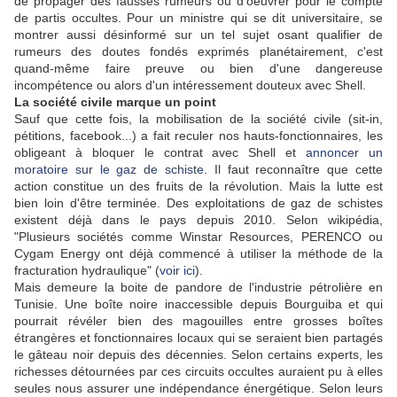
de propager des fausses rumeurs ou d'oeuvrer pour le compte
de partis occultes. Pour un ministre qui se dit universitaire, se
montrer aussi désinformé sur un tel sujet osant qualifier de
rumeurs des doutes fondés exprimés planétairement, c'est
quand-même faire preuve ou bien d'une dangereuse
incompétence ou alors d'un intéressement douteux avec Shell.
La société civile marque un point
Sauf que cette fois, la mobilisation de la société civile (sit-in,
pétitions, facebook...) a fait reculer nos hauts-fonctionnaires, les
obligeant à bloquer le contrat avec Shell et
annoncer un
moratoire sur le gaz de schiste
. Il faut reconnaître que cette
action constitue un des fruits de la révolution. Mais la lutte est
bien loin d'être terminée. Des exploitations de gaz de schistes
existent déjà dans le pays depuis 2010. Selon wikipédia,
"Plusieurs sociétés comme Winstar Resources, PERENCO ou
Cygam Energy ont déjà commencé à utiliser la méthode de la
fracturation hydraulique" (
voir ici
).
Mais demeure la boite de pandore de l'industrie pétrolière en
Tunisie. Une boîte noire inaccessible depuis Bourguiba et qui
pourrait révéler bien des magouilles entre grosses boîtes
étrangères et fonctionnaires locaux qui se seraient bien partagés
le gâteau noir depuis des décennies. Selon certains experts, les
richesses détournées par ces circuits occultes auraient pu à elles
seules nous assurer une indépendance énergétique. Selon leurs