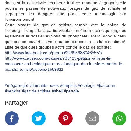
dires, si la collectivité récupère tout ce manque à gagner, elle
pourra se passer de nouveaux forages de gaz de schiste et
s'épargner les dangers que porte cette technologie sur
l'environnement...
Cette histoire de gaz de schiste semble être la pointe de
l'iceberg. Il s'agit de la partie visible d'un énorme bloc qui englobe
également le dossier explosif du phosphate...Merci donc à ceux
qui nous ont ouvert les yeux sur cette question. La lutte continue!
Liste de quelques groupes actifs contre le gaz de schiste:
http://www.facebook.com/groups/229959880465551/
http://www.causes.com/causes/785429-petition-arreter-le-
massacre-archeologique-et-ecoloogique-du-cimetiere-marin-de-
mahdia-tunisie/actions/1689811
#mégaprojet
#flamants roses
#emplois
#écologie
#kairouan
#sebkha
#gaz de schiste
#shell
#pétrole
Partager