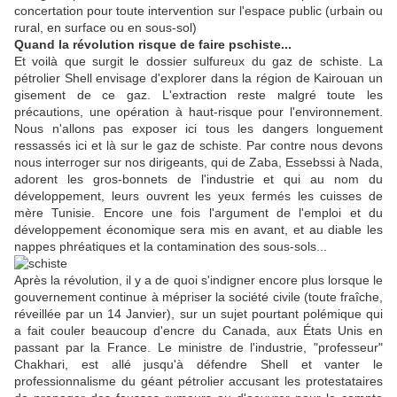
concertation pour toute intervention sur l'espace public (urbain ou
rural, en surface ou en sous-sol)
Quand la révolution risque de faire pschiste...
Et voilà que surgit le dossier sulfureux du gaz de schiste. La
pétrolier Shell envisage d'explorer dans la région de Kairouan un
gisement de ce gaz. L'extraction reste malgré toute les
précautions, une opération à haut-risque pour l'environnement.
Nous n'allons pas exposer ici tous les dangers longuement
ressassés ici et là sur le gaz de schiste. Par contre nous devons
nous interroger sur nos dirigeants, qui de Zaba, Essebssi à Nada,
adorent les gros-bonnets de l'industrie et qui au nom du
développement, leurs ouvrent les yeux fermés les cuisses de
mère Tunisie.
Encore une fois l'argument de l'emploi et du
développement économique sera mis en avant, et au diable les
nappes phréatiques et la contamination des sous-sols...
Après la révolution, il y a de quoi s'indigner encore plus lorsque le
gouvernement continue à mépriser la société civile (toute fraîche,
réveillée par un 14 Janvier), sur un sujet pourtant polémique qui
a fait couler beaucoup d'encre du Canada, aux États Unis en
passant par la France. Le ministre de l'industrie, "professeur"
Chakhari, est allé jusqu'à défendre Shell et vanter le
professionnalisme du géant pétrolier accusant les protestataires