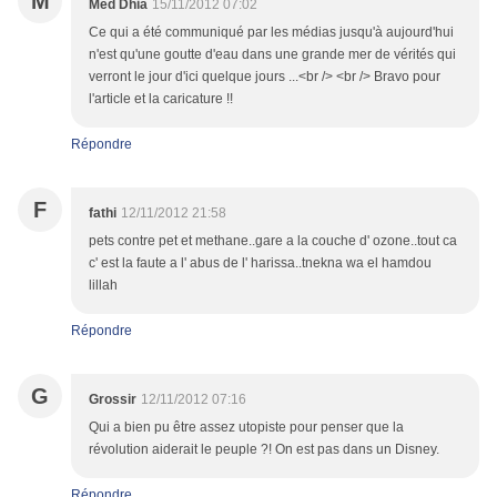
M
Med Dhia
15/11/2012 07:02
Ce qui a été communiqué par les médias jusqu'à aujourd'hui
n'est qu'une goutte d'eau dans une grande mer de vérités qui
verront le jour d'ici quelque jours ...<br /> <br /> Bravo pour
l'article et la caricature !!
Répondre
F
fathi
12/11/2012 21:58
pets contre pet et methane..gare a la couche d' ozone..tout ca
c' est la faute a l' abus de l' harissa..tnekna wa el hamdou
lillah
Répondre
G
Grossir
12/11/2012 07:16
Qui a bien pu être assez utopiste pour penser que la
révolution aiderait le peuple ?! On est pas dans un Disney.
Répondre