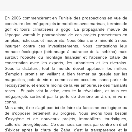
En 2006 commencèrent en Tunisie des prospections en vue de
construire des mégaprojets immobiliers avec marinas, terrains de
golf et tours climatisées à gogo. La propagande mauve de
l'époque vantait le pharaonisme de ces projets prometteurs en
emplois, richesses et modernité. Nous étions une minorité à nous
insurger contre ces investissements. Nous contestions leur
menace écologique (bétonnage à outrance de la sebkha) mais
surtout l'opacité du montage financier et l'absence totale de
concertation avec les experts, les urbanistes et les riverains.
Sous la dictature, tout le monde devait applaudir les milliers
d'emplois promis en veillant à bien fermer sa gueule sur les
magouilles, pots-de-vin et commissions occultes...sans parler de
l'écosystème, et encore moins de la vie amoureuse des flamants
roses... Et puis vint la crise, ensuite la révolution, et tous ces
mégaprojets sortirent par la porte de derrière un à un, ni vu ni
connu.
Mes amis, il ne s'agit pas ici de faire du fascisme écologique ou
de s'opposer bêtement au progrès. Nous avons tous besoin
d'oxygène et de nouveaux projets, immobiliers, touristiques,
culturels, énergétiques...Ce que nous sommes par contre en droit
d'éxiger après la chute de Zaba, c'est la transparence et la