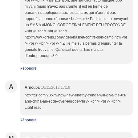
<br /> <br /> Mais attention, une sanction automatique Sbo7
mi7chi (mais n’ayez pas crainte, il est en forme de
banane).s’appliquera aux les cancres qui n’auront pas
apporté la bonne réponse.<br /> <br /> Participez en envoyant
un SMS à «MONGI GORGE FINALEMENT PEU PROFONDE
»<br /> <br /> <br /> <br />
http://www.koreus.com/video/basket-contre-son-camp.html<br
/> <br /> <br /> <br /> * Z : je me suis permis d’emprunter ta
géniale trouvaille. Qui disait que la Tsie n’a pas
d’entrepreneurs 3.0 !!
Répondre
A
Arnouba
16/11/2012 17:19
http://qz.com/28579/how-new-energy-trends-will-give-the-us-
and-china-an-edge-over-europe/<br /> <br /> <br /> <br />
Light read...
Répondre