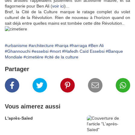
des artistes rappelaient justement son activisme mauve, et sa
flagornerie pour Ben Ali (
voir ici
)...
Bref, la Cité de la Culture marque le ratage complet du volet
culturel de la Révolution. Rien de nouveau à l'horizon quand on
sait déjà entre quelles mains est tombée cette dite Révolution..
#urbanisme
#architecture
#harqa
#harraga
#Ben Ali
#Ghannouchi
#essebsi
#mort
#Hafedh Caïd Essebsi
#Banque
Mondiale
#cimetière
#cité de la culture
Partager
Vous aimerez aussi
L'après-Saïed