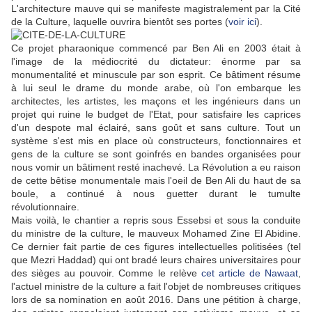
L'architecture mauve qui se manifeste magistralement par la Cité
de la Culture, laquelle ouvrira bientôt ses portes (
voir ici
).
Ce projet pharaonique commencé par Ben Ali en 2003 était à
l'image de la médiocrité du dictateur: énorme par sa
monumentalité et minuscule par son esprit. Ce bâtiment résume
à lui seul le drame du monde arabe, où l'on embarque les
architectes, les artistes, les maçons et les ingénieurs dans un
projet qui ruine le budget de l'Etat, pour satisfaire les caprices
d'un despote mal éclairé, sans goût et sans culture. Tout un
système s'est mis en place où constructeurs, fonctionnaires et
gens de la culture se sont goinfrés en bandes organisées pour
nous vomir un bâtiment resté inachevé. La Révolution a eu raison
de cette bêtise monumentale mais l'oeil de Ben Ali du haut de sa
boule, a continué à nous guetter durant le tumulte
révolutionnaire.
Mais voilà, le chantier a repris sous Essebsi et sous la conduite
du ministre de la culture, le mauveux Mohamed Zine El Abidine.
Ce dernier fait partie de ces figures intellectuelles politisées (tel
que Mezri Haddad) qui ont bradé leurs chaires universitaires pour
des sièges au pouvoir. Comme le relève
cet article de Nawaat
,
l'actuel ministre de la culture a fait l'objet de nombreuses critiques
lors de sa nomination en août 2016. Dans une pétition à charge,