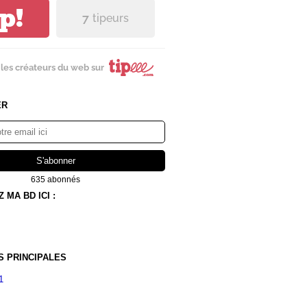
ip!
7
tipeurs
les créateurs du web sur
ER
635 abonnés
MA BD ICI :
S PRINCIPALES
1