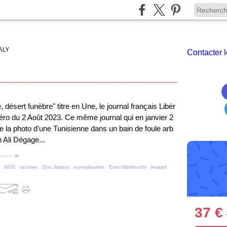
ALY
Contacter l
 désert funèbre" titre en Une, le journal français Libér
ro du 2 Août 2023. Ce même journal qui en janvier 2
e la photo d'une Tunisienne dans un bain de foule arb
 Ali Dégage...
alien [
#
]
,
BDS
,
racisme
,
Ons Jabeur
,
normalisation
,
Emel Mathlouthi
,
Awatef
37 €