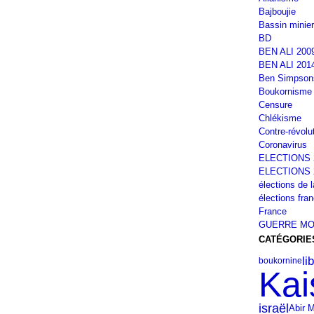
Bajboujie
Bassin minier
BD
BEN ALI 200
BEN ALI 201
Ben Simpson
Boukornisme
Censure
Chlékisme
Contre-révolu
Coronavirus
ELECTIONS 
ELECTIONS 
élections de 
élections fra
France
GUERRE MO
CATÉGORIE
li
boukornine
Kai
israël
Abir 