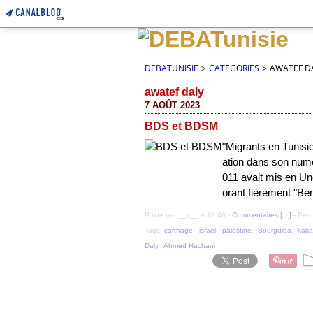
DEBATUNISIE
>
CATEGORIES
>
AWATEF D
awatef daly
7 AOÛT 2023
BDS et BDSM
"Migrants en Tunisie,
ation dans son numé
011 avait mis en Un
orant fièrement "Ben
Posté par __z__ à 18:46 -
Commentaires [
…
]
- Perm
Tags:
carthage
,
israël
,
palestine
,
Bourguiba
,
kaka
Daly
,
Ahmed Hachani