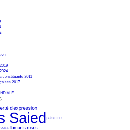
9
4
s
tion
2019
2024
la constituante 2011
nçaises 2017
NDIALE
S
berté d'expression
s Saied
palestine
flamants roses
Moussi