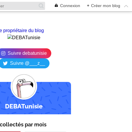
Connexion
+
Créer mon blog
e propriétaire du blog
Suivre debatunisie
Suivre @___z__
DEBATunisie
collectés par
mois