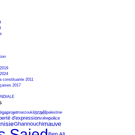
9
4
s
tion
2019
2024
la constituante 2011
nçaises 2017
NDIALE
S
israël
gaprojet
palestine
marzouki
iberté d'expression
police
zaba
unisie
Ghannouchi
mauve
s Saied
Ben Ali