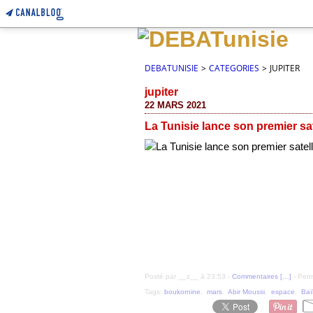
DEBATUNISIE
>
CATEGORIES
>
JUPITER
jupiter
22 MARS 2021
La Tunisie lance son premier sat
Posté par __z__ à 23:53 -
Commentaires [
…
]
- Perm
Tags:
boukornine
,
mars
,
Abir Moussi
,
espace
,
Baï