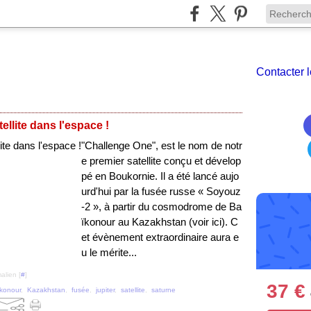
Contacter l
ellite dans l'espace !
"Challenge One", est le nom de notr
e premier satellite conçu et dévelop
pé en Boukornie. Il a été lancé aujo
urd'hui par la fusée russe « Soyouz
-2 », à partir du cosmodrome de Ba
ïkonour au Kazakhstan (voir ici). C
et évènement extraordinaire aura e
u le mérite...
alien [
#
]
37 €
konour
,
Kazakhstan
,
fusée
,
jupiter
,
satellite
,
saturne