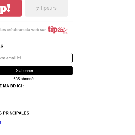
ip!
7
tipeurs
les créateurs du web sur
ER
635 abonnés
MA BD ICI :
S PRINCIPALES
1