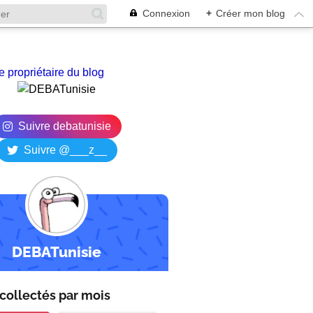
Connexion
+
Créer mon blog
e propriétaire du blog
Suivre debatunisie
Suivre @___z__
DEBATunisie
collectés par
mois