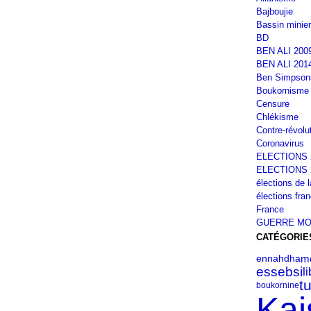
Bajboujie
Bassin minier
BD
BEN ALI 200
BEN ALI 201
Ben Simpson
Boukornisme
Censure
Chlékisme
Contre-révolu
Coronavirus
ELECTIONS 
ELECTIONS 
élections de 
élections fra
France
GUERRE MO
CATÉGORIE
ennahdha
mé
essebsi
l
t
boukornine
Kai