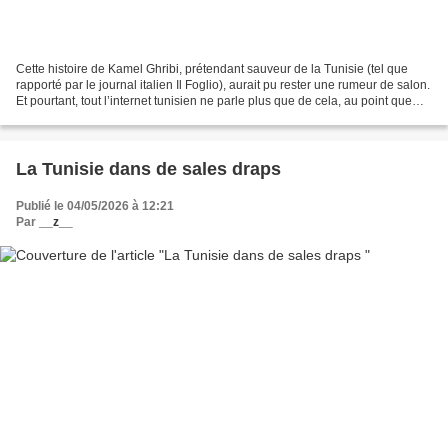
Cette histoire de Kamel Ghribi, prétendant sauveur de la Tunisie (tel que
rapporté par le journal italien Il Foglio), aurait pu rester une rumeur de salon.
Et pourtant, tout l’internet tunisien ne parle plus que de cela, au point que
Zabaïed a dû réagir...
La Tunisie dans de sales draps
Publié le 04/05/2026 à 12:21
Par
__z__