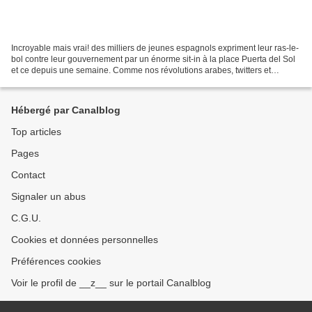
Incroyable mais vrai! des milliers de jeunes espagnols expriment leur ras-le-
bol contre leur gouvernement par un énorme sit-in à la place Puerta del Sol
et ce depuis une semaine. Comme nos révolutions arabes, twitters et
facebook y jouent un rôle central...
Hébergé par Canalblog
Top articles
Pages
Contact
Signaler un abus
C.G.U.
Cookies et données personnelles
Préférences cookies
Voir le profil de __z__ sur le portail Canalblog