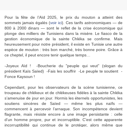
Pour la fête de l’Aïd 2025, le prix du mouton a atteint des
sommets jamais égalés (
voir ici
). Ces tarifs astronomiques — de
800 à 2000 dinars — sont le reflet de la crise économique qui
plonge des milliers de Tunisiens dans la misère. Le fiasco de la
gestion économique de la sainte Chléka se confirme. Mais
heureusement pour notre président, il existe en Tunisie une autre
espèce de mouton : très bon marché, très bonne poire. Grâce à
ce cheptel, il peut encore tenir quelque temps…
-Joyeux Aïd ! -Boucherie du "peuple qui veut" (slogan du
président Kaïs Saïed) -Fais les souffrir -Le peuple te soutient -
Fonce Kaysoun !
Cependant, pour les observateurs de la scène tunisienne, ce
troupeau de chlékeux et de chlékeuses fidèles à la sainte Chléka
s’amenuise de jour en jour. Hormis les éternels opportunistes, les
soutiens sincères de Saïed — même les plus naïfs —
commencent à percevoir l’arnaque. Son incompétence devient
flagrante, mais résiste encore à une image persistante : celle
d’un homme propre, pur et incorruptible. C’est cette apparente
incorruptibilité qui continue de le protéger, alors même que