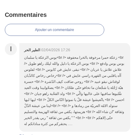
Commentaires
Ajouter un commentaire
ا
الطير الحر
02/04/2026 17:26
بوس الزعكة يا سلمان<br /> زعكة حمرا مرخوفة بالخرا محفوفة <br
/> بوس الزعكة يا ذليل والله ليلك راهو طويل <br /> بوس بوس وادفع
لفلوس <br /> تبقى عايش في كابوس <br /> علاش علاش يا عربان
رخاص رخاص كالذّبان<br /> آآه ياقلبي من القهرة راسي عايش في
حسرة <br /> روحي ضاقت كيف الدّشرة <br /> لوقتاش نبقو عبيد
يضحّوابينا وقت العيد <br /> هبّة رُجْلة يا شجْعان ما تخافو حتّى طحّان
<br /> ولد القحْبة راهو جبان <br /> نقْلبوها سافيها على عاليها والّي
ليها ليها <br /> يانْعيشوا عيشة فلّ يا نموتوا النّاس الكلّ <br /> احسن
لينا من عيشة الذّلّ<br /> <br /> ستولد الامّة العربيّة من رمادها و
هزيمتها، يكفي من ثقافة الهزيمة والتسليم <br /> وثقافة "ان شاء الله
" يكفي من ثقافة " ربي يقدر الخير " <br /> <br /> حتّى إلاهكم
يحتقركم من كثرة مناداتكم له ….