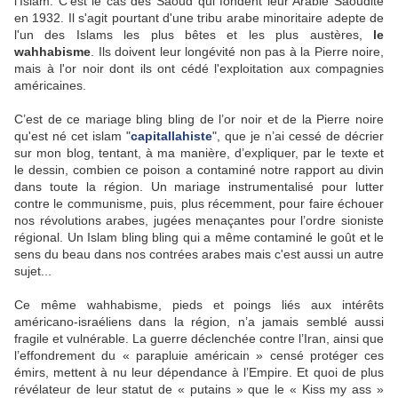
l’Islam. C'est le cas des Saoud qui fondent leur Arabie Saoudite
en 1932. Il s'agit pourtant d'une tribu arabe minoritaire adepte de
l'un des Islams les plus bêtes et les plus austères,
le
wahhabisme
. Ils doivent leur longévité non pas à la Pierre noire,
mais à l'or noir dont ils ont cédé l'exploitation aux compagnies
américaines.
C’est de ce mariage bling bling de l’or noir et de la Pierre noire
qu'est né cet islam "
capitallahiste
", que je n’ai cessé de décrier
sur mon blog, tentant, à ma manière, d’expliquer, par le texte et
le dessin, combien ce poison a contaminé notre rapport au divin
dans toute la région. Un mariage instrumentalisé pour lutter
contre le communisme, puis, plus récemment, pour faire échouer
nos révolutions arabes, jugées menaçantes pour l’ordre sioniste
régional. Un Islam bling bling qui a même contaminé le goût et le
sens du beau dans nos contrées arabes mais c'est aussi un autre
sujet...
Ce même wahhabisme, pieds et poings liés aux intérêts
américano-israéliens dans la région, n’a jamais semblé aussi
fragile et vulnérable. La guerre déclenchée contre l’Iran, ainsi que
l’effondrement du « parapluie américain » censé protéger ces
émirs, mettent à nu leur dépendance à l’Empire. Et quoi de plus
révélateur de leur statut de « putains » que le « Kiss my ass »