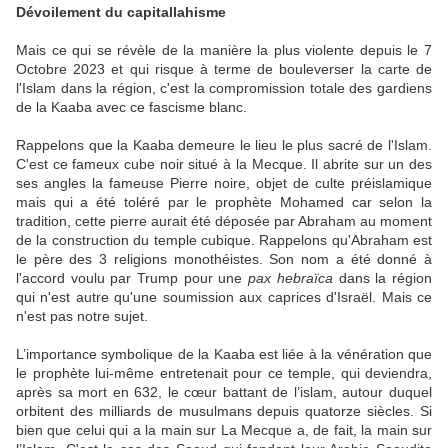
Dévoilement du capitallahisme
Mais ce qui se révèle de la manière la plus violente depuis le 7
Octobre 2023 et qui risque à terme de bouleverser la carte de
l'Islam dans la région, c'est la compromission totale des gardiens
de la Kaaba avec ce fascisme blanc.
Rappelons que la Kaaba demeure le lieu le plus sacré de l'Islam.
C'est ce fameux cube noir situé à la Mecque. Il abrite sur un des
ses angles la fameuse Pierre noire, objet de culte préislamique
mais qui a été toléré par le prophète Mohamed car selon la
tradition, cette pierre aurait été déposée par Abraham au moment
de la construction du temple cubique. Rappelons qu'Abraham est
le père des 3 religions monothéistes. Son nom a été donné à
l'accord voulu par Trump pour une
pax hebraïca
dans la région
qui n'est autre qu'une soumission aux caprices d'Israël. Mais ce
n'est pas notre sujet.
L’importance symbolique de la Kaaba est liée à la vénération que
le prophète lui-même entretenait pour ce temple, qui deviendra,
après sa mort en 632, le cœur battant de l’islam, autour duquel
orbitent des milliards de musulmans depuis quatorze siècles. Si
bien que celui qui a la main sur La Mecque a, de fait, la main sur