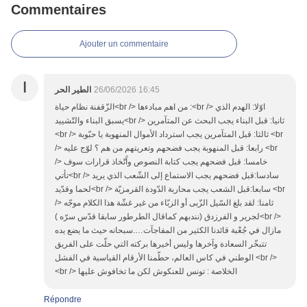
Commentaires
Ajouter un commentaire
ا
الطير الحر
26/06/2026 16:45
الزّقفنة نظام حياة<br /> من اهم مبادءها :<br /> اوّلا: الهدم الذي
يسبق البناء والتّشييد<br /> ثانيا: قبل البناء يجب البحث عن المتآمرين
<br /> ثالثا: قبل المتآمرين يجب استرداد الأموال المنهوبة يا حبّوبة <br
/> رابعا: قبل المنهوبة يجب فضحهم وتعريتهم من هم ؟ لوّج عليه <br
/> خامسا: قبل فضحهم يجب كتابة النصوص واًتّخاذ قرارات سوف
تأتي<br /> سادسا:قبل فضحهم يجب الاستماع إلى الشّعب الذي يريد
لحما وقدّيد<br /> سابعا:قبل الشعب يجب محاربة الدّودة القرمزيّة <br
/> ثامنا: لقد بلغ السّيل الزّبى أو الزبّاء من غير غشّة هذا الكلام موجّه
لجرير و الفرزدق (نندبهم كماقال الطرطور سابقا قدّس سرّه )<br />
مازال في جُعْبة قائدنا الكثير من المفاجآت….سبحانه حيث ما يضع يده
تتبخّر السعادة وآخرها وليس أخيرها بركته التي حلّت على الفريق
الوطني في كاس العالم، حطّمنا الأرقام القياسية في الفشل <br />
<br /> الخلاصة : تونس للعنكوش لكن ما تخافوش عليها
Répondre