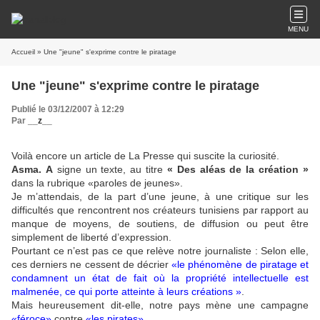
MENU
Accueil
» Une "jeune" s'exprime contre le piratage
Une "jeune" s'exprime contre le piratage
Publié le 03/12/2007 à 12:29
Par
__z__
Voilà encore un article de La Presse qui suscite la curiosité.
Asma.
A
signe un texte, au titre
« Des aléas de la création »
dans la rubrique «paroles de jeunes».
Je m’attendais, de la part d’une jeune, à une critique sur les
difficultés que rencontrent nos créateurs tunisiens par rapport au
manque de moyens, de soutiens, de diffusion ou peut être
simplement de liberté d’expression.
Pourtant ce n’est pas ce que relève notre journaliste : Selon elle,
ces derniers ne cessent de décrier
«le phénomène de piratage et
condamnent un état de fait où la propriété intellectuelle est
malmenée, ce qui porte atteinte à leurs créations »
.
Mais heureusement dit-elle, notre pays mène une campagne
«féroce»
contre
«les pirates»
.