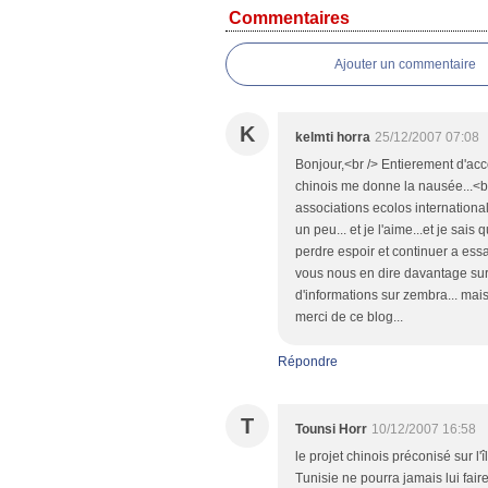
Commentaires
Ajouter un commentaire
K
kelmti horra
25/12/2007 07:08
Bonjour,<br /> Entierement d'acco
chinois me donne la nausée...<br 
associations ecolos internationa
un peu... et je l'aime...et je sais
perdre espoir et continuer a ess
vous nous en dire davantage sur
d'informations sur zembra... mais 
merci de ce blog...
Répondre
T
Tounsi Horr
10/12/2007 16:58
le projet chinois préconisé sur 
Tunisie ne pourra jamais lui fai