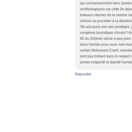
qui connaissent très bien Zembra,
ornithologiques sur cette île dé
bateaux citernes de la marine na
chinois va procéder à la désalini
l'île est aussi une aire protégé
complexe touristique chinois?<b
90 du XIXème siècle à peu près 
dans l'armée pour avoir osé man
certain Mohamed Charfi, ministre
sont pas brillant dans le respect
jamais respecté la dignité humai
Répondre