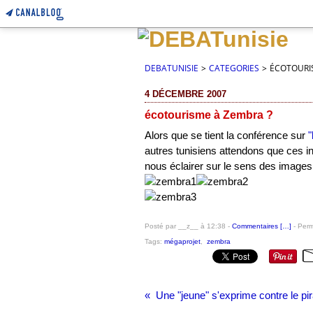
DEBATUNISIE
>
CATEGORIES
>
ÉCOTOURI
4 DÉCEMBRE 2007
écotourisme à Zembra ?
Alors que se tient la conférence sur
"
autres tunisiens attendons que ces int
nous éclairer sur le sens des images
Posté par __z__ à 12:38 -
Commentaires [
…
]
- Perm
Tags:
mégaprojet
,
zembra
Une "jeune" s'exprime contre le pi