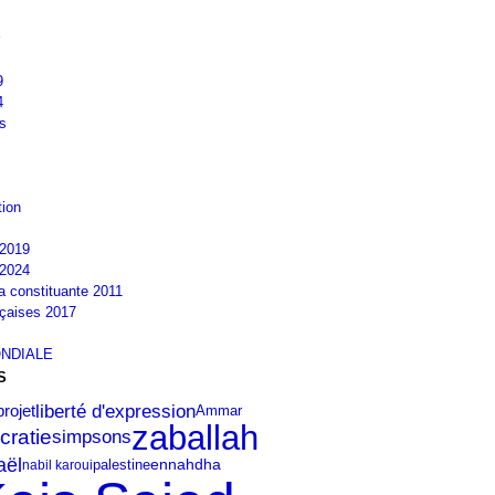
9
4
s
tion
2019
2024
la constituante 2011
nçaises 2017
NDIALE
S
liberté d'expression
rojet
Ammar
zaballah
cratie
simpsons
aël
ennahdha
palestine
nabil karoui