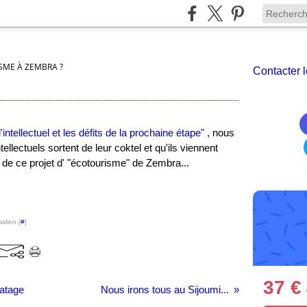
SME À ZEMBRA ?
Contacter l
l'intellectuel et les défits de la prochaine étape"
, nous
ellectuels sortent de leur coktel et qu'ils viennent
 de ce projet d' "écotourisme" de Zembra...
alien [
#
]
37 €
ratage
Nous irons tous au Sijoumi...