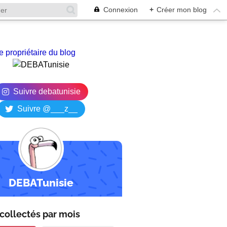
Connexion
+
Créer mon blog
e propriétaire du blog
Suivre debatunisie
Suivre @___z__
DEBATunisie
collectés par
mois