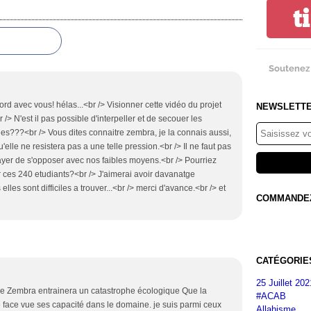
t
Soutenez 
rd avec vous! hélas...<br /> Visionner cette vidéo du projet
NEWSLETT
/> N'est il pas possible d'interpeller et de secouer les
les???<br /> Vous dites connaitre zembra, je la connais aussi,
 qu'elle ne resistera pas a une telle pression.<br /> Il ne faut pas
ayer de s'opposer avec nos faibles moyens.<br /> Pourriez
 ces 240 etudiants?<br /> J'aimerai avoir davanatge
elles sont difficiles a trouver...<br /> merci d'avance.<br /> et
COMMANDEZ 
CATÉGORIE
25 Juillet 202
l'île Zembra entrainera un catastrophe écologique Que la
#ACAB
re face vue ses capacité dans le domaine. je suis parmi ceux
Allahisme