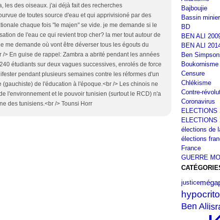
 les des oiseaux. j'ai déjà fait des recherches
Bajboujie
pourvue de toutes source d'eau et qui apprivisioné par des
Bassin minier
tionale chaque fois "le majen" se vide. je me demande si le
BD
sation de l'eau ce qui revient trop cher? la mer tout autour de
BEN ALI 200
e, je me demande où vont être déverser tous les égouts du
BEN ALI 201
Ben Simpson
r /> En guise de rappel: Zambra a abrité pendant les années
Boukornisme
240 étudiants sur deux vagues successives, enrolés de force
Censure
ifester pendant plusieurs semaines contre les réformes d'un
Chlékisme
 (gauchiste) de l'éducation à l'époque.<br /> Les chinois ne
Contre-révolu
 de l'environnement et le pouvoir tunisien (surtout le RCD) n'a
Coronavirus
ne des tunisiens.<br /> Tounsi Horr
ELECTIONS 
ELECTIONS 
élections de 
élections fra
France
GUERRE MO
CATÉGORIE
mégap
justice
hypocrito
isr
Ben Ali