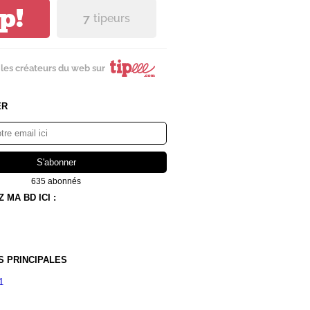
ip!
7
tipeurs
les créateurs du web sur
ER
635 abonnés
MA BD ICI :
S PRINCIPALES
1