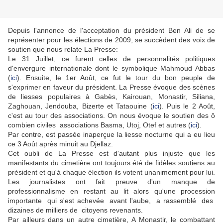
Depuis l'annonce de l'acceptation du président Ben Ali de se
représenter pour les élections de 2009, se succèdent des voix de
soutien que nous relate La Presse:
Le 31 Juillet, ce furent celles de personnalités politiques
d'envergure internationale dont le symbolique Mahmoud Abbas
(
ici
). Ensuite, le 1er Août, ce fut le tour du bon peuple de
s'exprimer en faveur du président. La Presse évoque des scènes
de liesses populaires à Gabès, Kairouan, Monastir, Siliana,
Zaghouan, Jendouba, Bizerte et Tataouine (
ici
). Puis le 2 Août,
c'est au tour des associations. On nous évoque le soutien des ô
combien civiles associations Basma, Utoj, Otef et autres (
ici
).
Par contre, est passée inaperçue la liesse nocturne qui a eu lieu
ce 3 Août après minuit au Djellaz.
Cet oubli de La Presse est d'autant plus injuste que les
manifestants du cimetière ont toujours été de fidèles soutiens au
président et qu'à chaque élection ils votent unanimement pour lui.
Les journalistes ont fait preuve d'un manque de
professionnalisme en restant au lit alors qu'une procession
importante qui s'est achevée avant l'aube, a rassemblé des
dizaines de milliers de citoyens revenants.
Par ailleurs dans un autre cimetière, A Monastir, le combattant