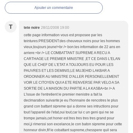
Ajouter un commentaire
T
tete noire
28/11/2008 19:00
cette page information vous est proposee par les
teintures:PRESIDENT:des cheuveux noirs pour les hommes
vieux,toujours jeune!<br /> bon:les information de 22 ans en
arriere:<br /> LE COMBATTANT SUPREME A RECU A
CARTHAGE LE PREMIER MINISTRE ,ET CE DANS L'ELAN
QUE LE CHEF DE L'ETAT A TOUJOURS EU POUR LES
PAUVRES ET LES DEMINIS,LE MUJEHID LAKBAR A
ORDONNER AU MINISTRE D'ALLER PERSONELLEMENT
VOIR LE CITOYEN QUI A ETE RENVERSE PAR VELO A SA
SORTIE DE LA MAISON DU PARTIE A LA KASBA<br /> A
L'issue de l'entretient le premier menistre a fait la
declmaration suivante:je eu l'honnaire de rencotres le plus
grand con battant sipreme qui a donne ses intructions pour
tout l'appareil de l'etat,oui tout,car lui c un geni qui ne se
trompe jamais,cet honer est tres tres tres tres grand pour
moi,ji rimerssi son excelance,le con baton sipreme pour cette
honneur divin,fif le cobattant supreme,chesspere quil sera