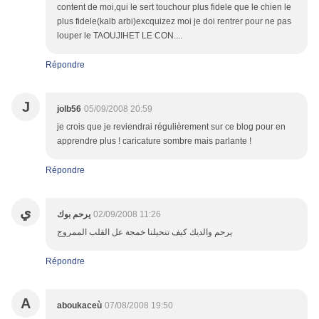
content de moi,qui le sert touchour plus fidele que le chien le
plus fidele(kalb arbi)excquizez moi je doi rentrer pour ne pas
louper le TAOUJIHET LE CON....
Répondre
J
jolb56
05/09/2008 20:59
je crois que je reviendrai régulièrement sur ce blog pour en
apprendre plus ! caricature sombre mais parlante !
Répondre
ي
يرحم بوك
02/09/2008 11:26
يرحم والديك كيف تنحيلنا خمجة عل القلب الممروج
Répondre
A
aboukaceù
07/08/2008 19:50