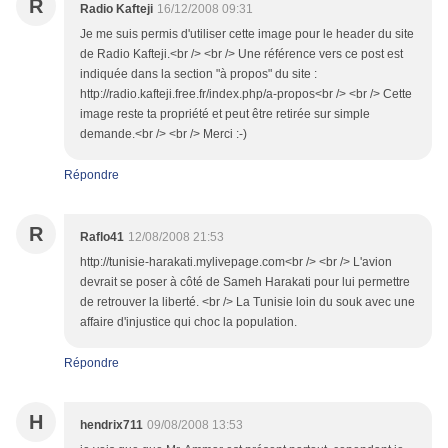
R
Radio Kafteji
16/12/2008 09:31
Je me suis permis d'utiliser cette image pour le header du site
de Radio Kafteji.<br /> <br /> Une référence vers ce post est
indiquée dans la section "à propos" du site :
http://radio.kafteji.free.fr/index.php/a-propos<br /> <br /> Cette
image reste ta propriété et peut être retirée sur simple
demande.<br /> <br /> Merci :-)
Répondre
R
Raflo41
12/08/2008 21:53
http://tunisie-harakati.mylivepage.com<br /> <br /> L'avion
devrait se poser à côté de Sameh Harakati pour lui permettre
de retrouver la liberté. <br /> La Tunisie loin du souk avec une
affaire d'injustice qui choc la population.
Répondre
H
hendrix711
09/08/2008 13:53