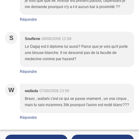
je vois que que Mr. Ammar est présent partout, cependant je
me demande pourquoi n'y a-t-il aucun bar à proximité ??
Répondre
S
Soufiene
08/08/2008 12:08
Le Dajjaj est il diplome lui aussi? Parce que je vois qu'il porte
une blouse blanche. Il ne descend pas de la faculte de
medecine comme par hazard?
Répondre
W
wallada
07/08/2008 23:59
Bravo , wallahi c'est ce qui se passe vraiment , un vrai cirque ,
mais tu sais mzammra 3lik pourquoi l'avion est resté blanc???
Répondre