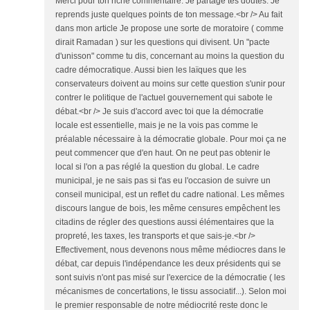
Merci pour ton riche commentaire. Je partage tes doutes. Je
reprends juste quelques points de ton message.<br /> Au fait
dans mon article Je propose une sorte de moratoire ( comme
dirait Ramadan ) sur les questions qui divisent. Un "pacte
d'unisson" comme tu dis, concernant au moins la question du
cadre démocratique. Aussi bien les laïques que les
conservateurs doivent au moins sur cette question s'unir pour
contrer le politique de l'actuel gouvernement qui sabote le
débat.<br /> Je suis d'accord avec toi que la démocratie
locale est essentielle, mais je ne la vois pas comme le
préalable nécessaire à la démocratie globale. Pour moi ça ne
peut commencer que d'en haut. On ne peut pas obtenir le
local si l'on a pas réglé la question du global. Le cadre
municipal, je ne sais pas si t'as eu l'occasion de suivre un
conseil municipal, est un reflet du cadre national. Les mêmes
discours langue de bois, les même censures empêchent les
citadins de régler des questions aussi élémentaires que la
propreté, les taxes, les transports et que sais-je.<br />
Effectivement, nous devenons nous même médiocres dans le
débat, car depuis l'indépendance les deux présidents qui se
sont suivis n'ont pas misé sur l'exercice de la démocratie ( les
mécanismes de concertations, le tissu associatif...). Selon moi
le premier responsable de notre médiocrité reste donc le