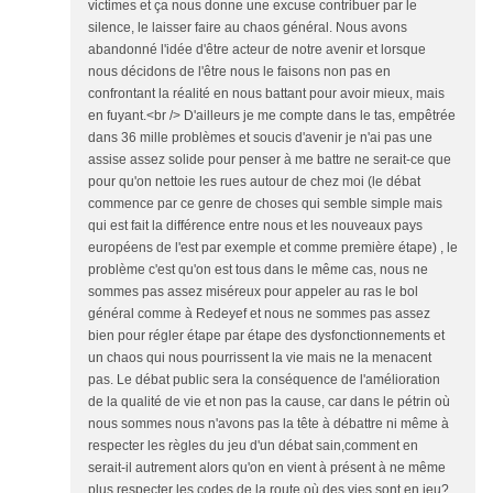
victimes et ça nous donne une excuse contribuer par le
silence, le laisser faire au chaos général. Nous avons
abandonné l'idée d'être acteur de notre avenir et lorsque
nous décidons de l'être nous le faisons non pas en
confrontant la réalité en nous battant pour avoir mieux, mais
en fuyant.<br /> D'ailleurs je me compte dans le tas, empêtrée
dans 36 mille problèmes et soucis d'avenir je n'ai pas une
assise assez solide pour penser à me battre ne serait-ce que
pour qu'on nettoie les rues autour de chez moi (le débat
commence par ce genre de choses qui semble simple mais
qui est fait la différence entre nous et les nouveaux pays
européens de l'est par exemple et comme première étape) , le
problème c'est qu'on est tous dans le même cas, nous ne
sommes pas assez miséreux pour appeler au ras le bol
général comme à Redeyef et nous ne sommes pas assez
bien pour régler étape par étape des dysfonctionnements et
un chaos qui nous pourrissent la vie mais ne la menacent
pas. Le débat public sera la conséquence de l'amélioration
de la qualité de vie et non pas la cause, car dans le pétrin où
nous sommes nous n'avons pas la tête à débattre ni même à
respecter les règles du jeu d'un débat sain,comment en
serait-il autrement alors qu'on en vient à présent à ne même
plus respecter les codes de la route où des vies sont en jeu?