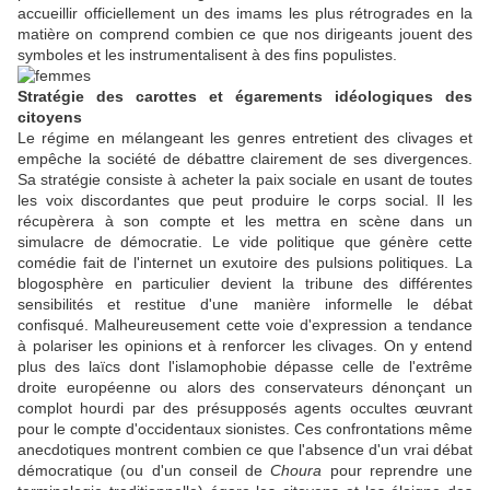
accueillir officiellement un des imams les plus rétrogrades en la
matière on comprend combien ce que nos dirigeants jouent des
symboles et les instrumentalisent à des fins populistes.
Stratégie des carottes et égarements idéologiques des
citoyens
Le régime en mélangeant les genres entretient des clivages et
empêche la société de débattre clairement de ses divergences.
Sa stratégie consiste à acheter la paix sociale en usant de toutes
les voix discordantes que peut produire le corps social. Il les
récupèrera à son compte et les mettra en scène dans un
simulacre de démocratie. Le vide politique que génère cette
comédie fait de l'internet un exutoire des pulsions politiques. La
blogosphère en particulier devient la tribune des différentes
sensibilités et restitue d'une manière informelle le débat
confisqué. Malheureusement cette voie d'expression a tendance
à polariser les opinions et à renforcer les clivages. On y entend
plus des laïcs dont l'islamophobie dépasse celle de l'extrême
droite européenne ou alors des conservateurs dénonçant un
complot hourdi par des présupposés agents occultes œuvrant
pour le compte d'occidentaux sionistes. Ces confrontations même
anecdotiques montrent combien ce que l'absence d'un vrai débat
démocratique (ou d'un conseil de
Choura
pour reprendre une