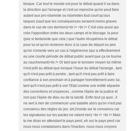
bloque. Car tout le monde est pour le débat quand il va dans
la direction qui l'arrange et c'est un reproche qu'on peut faire
autant aux pro-islamiste ou islamistes tout court qu'aux
laiques (sauf que les conséquences seraient moins graves
dans le cas de ces derniers)<br /> <br /> C'est cela aussi qui
crée l'opposition entre les deux camps et le blocage: la peur
(pas si fantaisiste que cela ) que l'autre récupérera le débat
pour lui et qu'on revienne donc à la case de départ ou pire
qu'on s'oriente vers un cas à l'algérienne (qui a effectivement
eu une courte période de débat public avant que ça ne tourne
au cauchemard)<br /> Or tant que le tunisien moyen lui même
n'est prêt au débat que lorsque l'issue du débat l'arrange , tant
qu'il n'est pas prêt à perdre , tant qu'il n'est pas prêt à faire
confiance à son prochain et à partager honnêtement avec lui,
tant qu'il n'est pas prêt à voir l'Etat comme une entité séparée
des convictions et croyances , comme l'épée de la justice et
non pas l'épée de dieu ou de la laicité. Enfin tout ça quoi , il
ne sert à rien de commencer une bataille alors qu'on n'est pas
convaincu des règles du jeu. (et j'insiste sur le convaincu car
les signatures sur les pactes ne valent rien) <br /> <br /> Mais
tu me diras en attendant le pays perd, eh oui le pays perd car
nous nous complaisons dans l'inaction, nous nous croyons