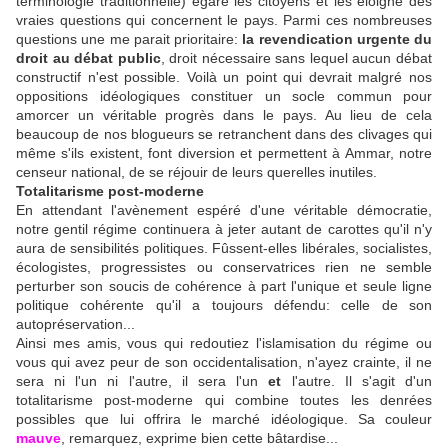
terminologie traditionnelle) égare les citoyens et les éloigne des
vraies questions qui concernent le pays. Parmi ces nombreuses
questions une me parait prioritaire:
la revendication urgente du
droit au débat public
, droit nécessaire sans lequel aucun débat
constructif n'est possible. Voilà un point qui devrait malgré nos
oppositions idéologiques constituer un socle commun pour
amorcer un véritable progrès dans le pays. Au lieu de cela
beaucoup de nos blogueurs se retranchent dans des clivages qui
même s'ils existent, font diversion et permettent à Ammar, notre
censeur national, de se réjouir de leurs querelles inutiles.
Totalitarisme post-moderne
En attendant l'avènement espéré d'une véritable démocratie,
notre gentil régime continuera à jeter autant de carottes qu'il n'y
aura de sensibilités politiques. Fûssent-elles libérales, socialistes,
écologistes, progressistes ou conservatrices rien ne semble
perturber son soucis de cohérence à part l'unique et seule ligne
politique cohérente qu'il a toujours défendu: celle de son
autopréservation...
Ainsi mes amis, vous qui redoutiez l'islamisation du régime ou
vous qui avez peur de son occidentalisation, n'ayez crainte, il ne
sera ni l'un ni l'autre, il sera l'un
et
l'autre. Il s'agit d'un
totalitarisme post-moderne qui combine toutes les denrées
possibles que lui offrira le marché idéologique. Sa couleur
mauve
, remarquez, exprime bien cette bâtardise...