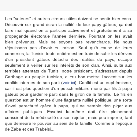
Les "voteurs" et autres cireurs utiles doivent se sentir bien cons.
Découvrir sur grand écran la nullité de leur papy gâteux, ça doit
faire mal quand on a participé activement et gratuitement à sa
propagande électorale l'année dernière. Pourtant on les avait
bien prévenus. Mais ne soyons pas revanchards. Ne nous
réjouissons pas d'avoir eu raison.
Sauf qu'à cause de leurs
conneries, la Tunisie toute entière est en train de subir les dérives
d'un président gâteux détaché des réalités du pays, occupé
seulement à veiller sur les intérêts de son clan. Ainsi, suite aux
terribles attentats de Tunis, notre président, s'adressant depuis
Carthage au peuple tunisien, a cru bon mettre l'accent sur les
conflits internes de son parti (
voir ici
). Conflit est un euphémisme,
car il est plus question d'un putsch militaire mené par fils à papa
gâteux pour garder le parti dans le giron de la famille. Le fils en
question est un homme d'une flagrante nullité politique, une sorte
d'ovni parachuté grâce à papa, qui ne semble rien piger aux
affaires publiques. Essebsi lui-même doit être pleinement
conscient de la médiocrité de son rejeton, mais peu importe, tant
que demeure le pouvoir au sein de la famille. Comme à l'époque
de Zaba et des Trabelsi...