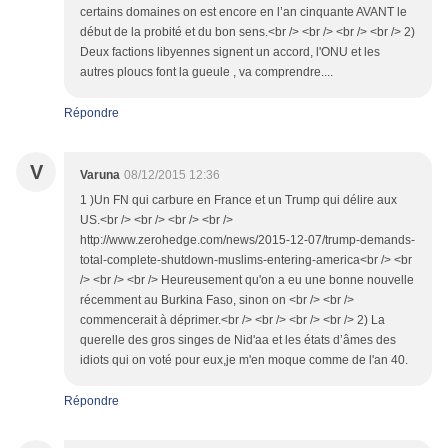
certains domaines on est encore en l’an cinquante AVANT le
début de la probité et du bon sens.<br /> <br /> <br /> <br /> 2)
Deux factions libyennes signent un accord, l'ONU et les
autres ploucs font la gueule , va comprendre....
Répondre
V
Varuna
08/12/2015 12:36
1 )Un FN qui carbure en France et un Trump qui délire aux
US.<br /> <br /> <br /> <br />
http://www.zerohedge.com/news/2015-12-07/trump-demands-
total-complete-shutdown-muslims-entering-america<br /> <br
/> <br /> <br /> Heureusement qu'on a eu une bonne nouvelle
récemment au Burkina Faso, sinon on <br /> <br />
commencerait à déprimer.<br /> <br /> <br /> <br /> 2) La
querelle des gros singes de Nid'aa et les états d’âmes des
idiots qui on voté pour eux,je m'en moque comme de l'an 40.
Répondre