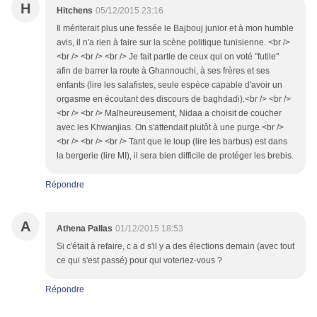
H
Hitchens
05/12/2015 23:16
Il mériterait plus une fessée le Bajbouj junior et à mon humble
avis, il n'a rien à faire sur la scène politique tunisienne. <br />
<br /> <br /> <br /> Je fait partie de ceux qui on voté "futile"
afin de barrer la route à Ghannouchi, à ses frères et ses
enfants (lire les salafistes, seule espèce capable d'avoir un
orgasme en écoutant des discours de baghdadi).<br /> <br />
<br /> <br /> Malheureusement, Nidaa a choisit de coucher
avec les Khwanjias. On s'attendait plutôt à une purge.<br />
<br /> <br /> <br /> Tant que le loup (lire les barbus) est dans
la bergerie (lire MI), il sera bien difficile de protéger les brebis.
Répondre
A
Athena Pallas
01/12/2015 18:53
Si c'était à refaire, c a d s'il y a des élections demain (avec tout
ce qui s'est passé) pour qui voteriez-vous ?
Répondre