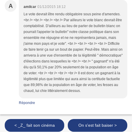
A
amilcar
01/12/2015 18:12
Le vote devrait être rendu obligatoire sous peine d'amendes.
<br /> <br /> <br /> <br /> Par ailleurs le vote blanc devrait être
comptabilisé. D'ailleurs au lieu de parler de bulletin blanc on
pourrait l'appeler le bulletin" notre classe politique dans son
ensemble me répugne et ne ne représentera jamais, mais
j'aime mon pays et je vote". <br /> <br /> <br /> <br /> Difficile
de faire tenir ça sur un bout de papier. Peut-être. Mais ainsi on
arrivera à une vue d'ensemble de la légitimité " démocratique"
d'élections dans lesquelles le <br /> <br /> " gagnant" n'a été
élu qu'à 50,1% par 20% seulement de la population en âge
de voter. <br /> <br /> <br /> <br /> Il est donc un gagnant à la
légitimité plus que limitée qui aura ainsi la certitude factuelle
que 89,98% de la population en âge de voter, les fesses au
chaud, lui chie littéralement dessus.
Répondre
< _Z_ fait son cinéma
On s'est fait baiser >