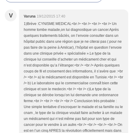
V
Varuna
19/12/2015 17:40
1)Brève :CYNISME MEDICAL<br /> <br /> <br /> <br /> Un
homme tombe malade,on lui diagnostique un cancer.Après
quelques traitements bâclés, on l’envoie consulter dans un
hôpital public dans une région que je ne citerai pas ( pour ne
pas faire de la peine à Amilcar), l’hôpital en question l’envoie
dans une clinique privée « spécialisée ».Le type de la
clinique lui conseille d’acheter un médicament cher et qui
n’est disponible qu’a l’étranger.<br /> <br /> Après quelques
coups de fil et croisement des informations, il s’avère que :<br
/> <br /> a) le médicament est disponible en Tunisie.<br /> <br
/> b) Le laboratoire qui le commercialise connaît bien cette
clinique et son le medecin.<br /> <br /> c)Le type de la
clinique se dérobe lorsqu’on lui demande une ordonnance
ferme.<br /> <br /> <br /> <br /> Conclusion très probable :
Une simple tentative d’escroquer le malade et sa famille ou le
cnam , le type de la clinique voulait faire acheter à un malade
un médicament qui n’est même pas fait pour son type de
cancer pour le vendre à un autre.<br /> <br /> <br /> <br /> On
est en l’un cinq APRES la révolution officiellement mais dans