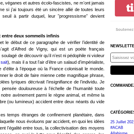
sme, véganes et autres écolo-fascistes, ne m'ont jamais
t
 si j'ai toujours été un sincère allié de toutes leurs
 seuil à partir duquel, leur "progressisme" devient
Soutenez 
 entre deux sommeils infinis
 et le début de ce paragraphe de vérifier l'identité de
NEWSLETT
s'agit d'Alfred de Vigny, qui est un poète français
soulagé de découvrir qu'il n'est ni pédophile ni violeur
sait
), mais il a tout l'air d'être un salaud d'impérialiste,
e d'élite à l'époque où la France colonisait le monde.
nner le droit de faire mienne cette magnifique phrase,
es lyriques décrivait l'insignifiance de l'individu. Je
COMMANDEZ 
 pensée douloureuse à l'échelle de l'humanité toute
 notre avènement parmi le règne animal, et même la
mbre (ou lumineux) accident entre deux néants du vide
CATÉGORIE
s temps étranges de confinement planétaire, dans
aquelle nous évoluons par accident, en quoi les idées
25 Juillet 202
#ACAB
ent l'égalité entre tous, la collectivisation des moyens
Allahisme