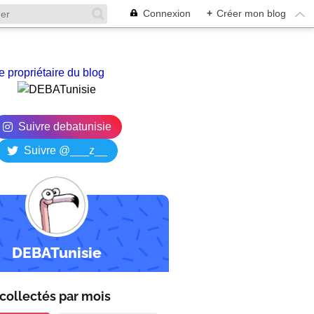
Connexion
+
Créer mon blog
e propriétaire du blog
Suivre debatunisie
Suivre @___z__
DEBATunisie
collectés par
mois