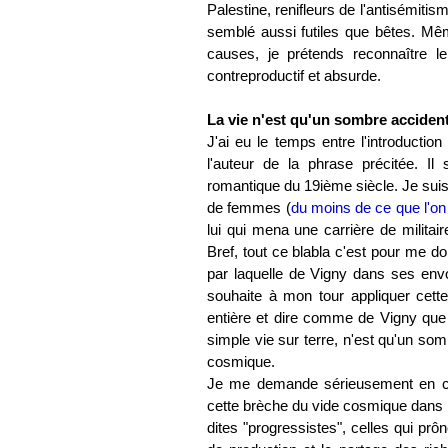
Palestine, renifleurs de l'antisémiti
semblé aussi futiles que bêtes. Même
causes, je prétends reconnaître le
contreproductif et absurde.
La vie n'est qu'un sombre accident
J'ai eu le temps entre l'introduction
l'auteur de la phrase précitée. Il 
romantique du 19ième siècle. Je suis 
de femmes (
du moins de ce que l'on 
lui qui mena une carrière de militair
Bref, tout ce blabla c'est pour me do
par laquelle de Vigny dans ses envolé
souhaite à mon tour appliquer cette
entière et dire comme de Vigny que
simple vie sur terre, n'est qu'un so
cosmique.
Je me demande sérieusement en ce
cette brèche du vide cosmique dans l
dites "progressistes", celles qui prôn