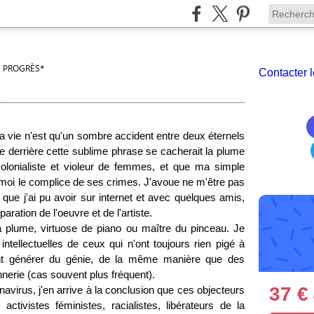
U PROGRÈS*
Contacter l
"la vie n'est qu'un sombre accident entre deux éternels
e derrière cette sublime phrase se cacherait la plume
colonialiste et violeur de femmes, et que ma simple
e moi le complice de ses crimes. J'avoue ne m'être pas
que j'ai pu avoir sur internet et avec quelques amis,
aration de l'oeuvre et de l'artiste.
la plume, virtuose de piano ou maître du pinceau. Je
ntellectuelles de ceux qui n'ont toujours rien pigé à
nt générer du génie, de la même manière que des
onnerie (cas souvent plus fréquent).
37 €
virus, j'en arrive à la conclusion que ces objecteurs
activistes féministes, racialistes, libérateurs de la