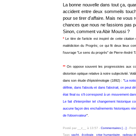
La bonne nouvelle dans tout ça, qua
accident entre deux sommeils touche
pour se tirer d'affaire. Mais ne vous r
chances que nous ne fassions pas pa
Sinon, comment va Abir Moussi ?
*
Le titre de l'article est inspiré de cette citati
malédiction du Progrès; ce qui fit deux lieux c
l'ouvrage "Le sens du progrès" de Pierre-André T
*
*
On oppose souvent les progressistes aux cons
distortion optique relative à notre subjectivité. 
dans son étude d'épistémologie (1892) : "
La notio
définie, dans l'absolu et dans l'abstrait, on peut 
état final ou s'il correspond à un mouvement dans 
Le fait d'interpréter tel changement historique
aucune façon des enchaînements historiques réels, 
de l'observateur
".
Posté par __z__ à 13:57 -
Commentaires [
…
]
- Perm
Tags:
yacht
,
écologie
,
crise humanitaire
,
radeau d