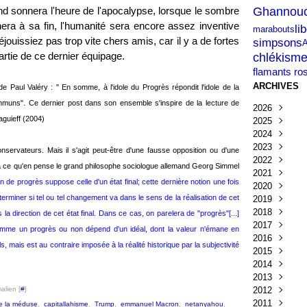
Ghannouc
nd sonnera l'heure de l'apocalypse, lorsque le sombre
ra à sa fin, l'humanité sera encore assez inventive
li
marabouts
éjouissiez pas trop vite chers amis, car il y a de fortes
simpsons
A
rtie de ce dernier équipage.
chlékism
flamants ro
ARCHIVES
on de Paul Valéry : " En somme, à l'idole du Progrès répondit l'idole de la
ommuns". Ce dernier post dans son ensemble s'inspire de la lecture de
2026
aguieff (2004)
2025
Août
(2)
2024
Juillet
Décembre
(13
2023
Juin
Novembre
Octobre
(14)
(6
ervateurs. Mais il s'agit peut-être d'une fausse opposition ou d'une
2022
Mai
Octobre
Septembr
Décembre
(16)
(7
Voilà ce qu'en pense le grand philosophe sociologue allemand Georg Simmel
2021
Avril
Septembr
Août
Novembre
Décembre
(11)
(15)
n de progrès suppose celle d'un état final; cette dernière notion une fois
2020
Mars
Juillet
Juillet
Octobre
Novembre
Décembre
(5)
(1)
(7)
(6
déterminer si tel ou tel changement va dans le sens de la réalisation de cet
2019
Février
Juin
Mai
Septembr
Octobre
Novembre
Décembre
(6)
(5)
(7)
(1
2018
Janvier
Mai
Avril
Août
Septembr
Octobre
Novembre
Décembre
(5)
(3)
(1)
(8
(3
la direction de cet état final. Dans ce cas, on parelera de "progrès"[...]
2017
Avril
Mars
Juillet
Août
Septembr
Octobre
Novembre
Octobre
(5)
(6)
(6)
(3)
(4
(2
 comme un progrès ou non dépend d'un idéal, dont la valeur n'émane en
2016
Mars
Février
Juin
Juillet
Août
Septembr
Octobre
Septembr
Décembre
(4)
(7)
(1)
(6)
(2)
(6
mais est au contraire imposée à la réalité historique par la subjectivité
2015
Février
Janvier
Mai
Juin
Juillet
Août
Septembr
Août
Novembre
Novembre
(3)
(5)
(2)
(4)
(9)
(4)
(3
2014
Avril
Mai
Mai
Juillet
Août
Juillet
Octobre
Octobre
Décembre
(4)
(3)
(4)
(2)
(2)
(1)
(2
(4
2013
Mars
Avril
Avril
Juin
Juillet
Juin
Septembr
Septembr
Novembre
Décembre
(4)
(2)
(2)
(3)
(6)
(2)
2012
Février
Mars
Mars
Mai
Juin
Mai
Août
Août
Octobre
Novembre
Décembre
(3)
(1)
(3)
(3)
(2)
(2)
(4)
(6)
(1
alien [
#
]
2011
Janvier
Février
Février
Avril
Mai
Avril
Juillet
Mai
Septembr
Octobre
Novembre
Décembre
(5)
(2)
(3)
(2)
(2)
(3)
(3)
(6
(2
e la méduse
,
capitallahisme
,
Trump
,
emmanuel Macron
,
netanyahou
,