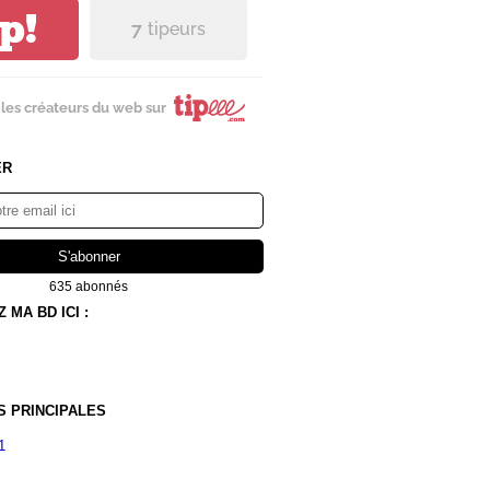
ip!
7
tipeurs
les créateurs du web sur
ER
635 abonnés
MA BD ICI :
S PRINCIPALES
1