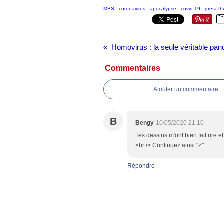
MBS
,
coronavirus
,
apocalypse
,
covid 19
,
greta t
Homovirus : la seule véritable pa
Commentaires
Ajouter un commentaire
B
Bengy
10/05/2020 21:10
Tes dessins m'ont bien fait rire e
<br /> Continuez ainsi "Z"
Répondre