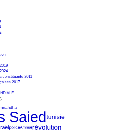
9
4
s
tion
2019
2024
la constituante 2011
nçaises 2017
NDIALE
S
ennahdha
s Saied
tunisie
révolution
sraël
police
Ammar