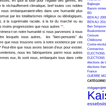
esses, en quoi la lutte pour l'égalité des genres, les
Bajboujie
e le réchauffement climatique, bref toutes ces nobles
Bassin minier
i nous embarqueraient-elles dans une humanité plus
BD
romue par les totalitarismes religieux ou idéologiques,
BEN ALI 200
rt, à la suprématie raciale, à la loi du marché ou au
BEN ALI 201
pas moins progressistes que nous autres
**
.
Ben Simpson
Boukornisme
n mènera-t-on notre humanité si nous parvenons à nous
Censure
re lesquels nous autres, les "bien-pensants" du
Chlékisme
tre que nous trouvons sens à notre existence par ces
Contre-révolu
 Peut-être que nous avons besoin d'eux pour exister.
Coronavirus
inventerions, nous les fabriquerions parmi nous autres
ELECTIONS 
sommes eux, ils sont nous, embarqués tous dans cette
ELECTIONS 
élections de 
élections fra
France
GUERRE MO
CATÉGORIE
mégaprojet
Kai
i
essebsi