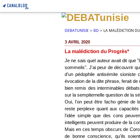
DEBATUNISIE
>
BD
>
LA MALÉDICTION D
3 AVRIL 2020
La malédiction du Progrès*
Je ne sais quel auteur avait dit que 
sommeils". J'ai peur de découvrir qu
d'un pédophile antisémite sioniste 
évocation de la dite phrase, ferait d
bien remis des interminables débats 
sur la sempiternelle question de la sép
Oui, l'on peut être facho génie de 
reste perplexe quant aux capacités i
l'idée simple que des cons peuve
intelligents peuvent produire de la c
Mais en ces temps obscurs de Corona
de bonne conscience, qu'ils soient 