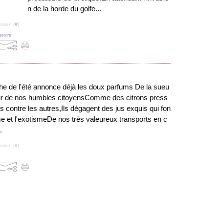
n de la horde du golfe...
alien [
#
]
stoire
he de l'été annonce déjà les doux parfums De la sueu
ur de nos humbles citoyensComme des citrons press
ns contre les autres,Ils dégagent des jus exquis qui fon
me et l'exotismeDe nos très valeureux transports en c
.
alien [
#
]