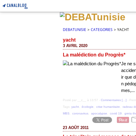
DEBATUNISIE
>
CATEGORIES
>
YACHT
yacht
3 AVRIL 2020
La malédiction du Progrès*
Je ne s
acciden
ir que 
n pédop
mes,...
Posté par __z__ à 13:57 -
Commentaires [
…
]
- Perm
Tags:
yacht
,
écologie
,
crise humanitaire
,
radeau d
MBS
,
coronavirus
,
apocalypse
,
covid 19
,
greta t
23 AOÛT 2011