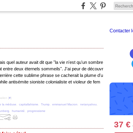
Contacter l
ais quel auteur avait dit que "la vie n'est qu'un sombre
t entre deux éternels sommeils". J'ai peur de découvr
derrière cette sublime phrase se cacherait la plume d'u
hile antisémite sioniste colonialiste et violeur de fem
alien [
#
]
e la méduse
,
capitallahisme
,
Trump
,
emmanuel Macron
,
netanyahou
,
hunberg
,
humanité
,
progressisme
37 €