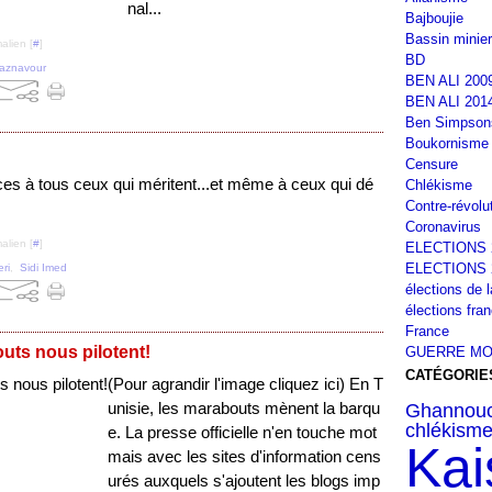
nal...
Bajboujie
Bassin minier
alien [
#
]
BD
aznavour
BEN ALI 200
BEN ALI 201
Ben Simpson
Boukornisme
Censure
s à tous ceux qui méritent...et même à ceux qui dé
Chlékisme
Contre-révolu
Coronavirus
alien [
#
]
ELECTIONS 
ELECTIONS 
eri
,
Sidi Imed
élections de 
élections fra
France
uts nous pilotent!
GUERRE MO
CATÉGORIE
(Pour agrandir l'image cliquez ici) En T
Ghannouc
unisie, les marabouts mènent la barqu
chlékism
e. La presse officielle n'en touche mot
Kai
mais avec les sites d'information cens
urés auxquels s'ajoutent les blogs imp