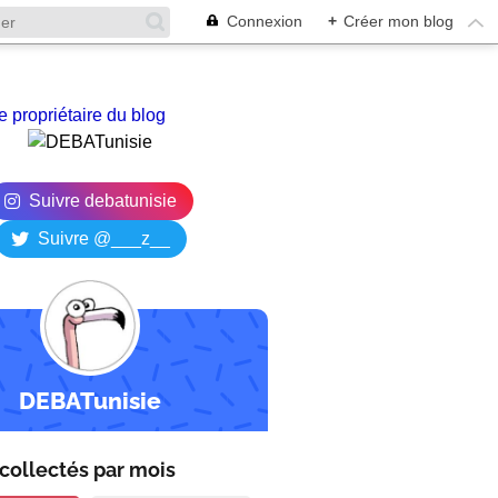
Connexion
+
Créer mon blog
e propriétaire du blog
Suivre debatunisie
Suivre @___z__
DEBATunisie
collectés par
mois