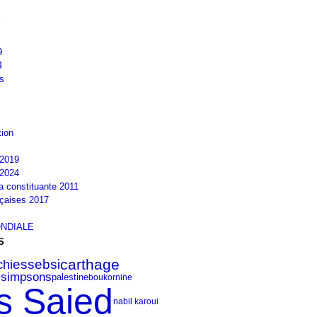
9
4
s
tion
2019
2024
la constituante 2011
nçaises 2017
NDIALE
S
carthage
hi
essebsi
e
simpsons
palestine
boukornine
s Saied
nabil karoui