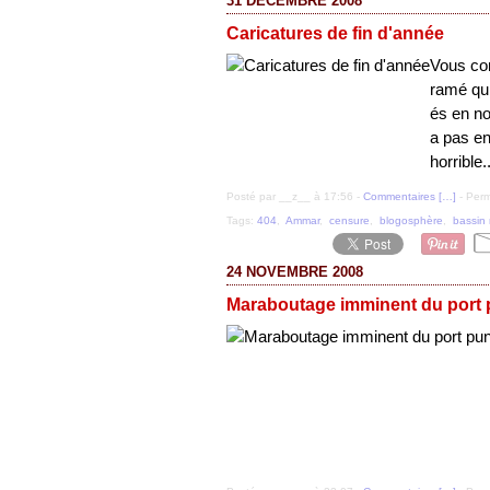
31 DÉCEMBRE 2008
Caricatures de fin d'année
Vous co
ramé qui
és en no
a pas en
horrible..
Posté par __z__ à 17:56 -
Commentaires [
…
]
- Perm
Tags:
404
,
Ammar
,
censure
,
blogosphère
,
bassin 
24 NOVEMBRE 2008
Maraboutage imminent du port p