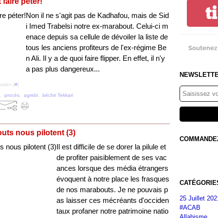
 faire péter!
t
Non il ne s'agit pas de Kadhafou, mais de Sid
i Imed Trabelsi notre ex-marabout. Celui-ci m
enace depuis sa cellule de dévoiler la liste de
tous les anciens profiteurs de l'ex-régime Be
Soutenez 
n Ali. Il y a de quoi faire flipper. En effet, il n'y
a pas plus dangereux...
NEWSLETT
alien [
#
]
,
procès
,
agrebi
,
béchir Tekkari
uts nous pilotent (3)
COMMANDEZ 
Il est difficile de se dorer la pilule et
de profiter paisiblement de ses vac
ances lorsque des média étrangers
évoquent à notre place les frasques
CATÉGORIE
de nos marabouts. Je ne pouvais p
25 Juillet 202
as laisser ces mécréants d'occiden
#ACAB
taux profaner notre patrimoine natio
Allahisme