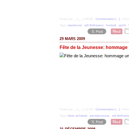
Posté par __z__ à 09:30 -
Commentaires [
…
]
- Perm
Tags:
marabouts
,
sidi Belhassen
,
football
,
yacht
,
29 MARS 2009
Fête de la Jeunesse: hommage 
Posté par __z__ à 12:45 -
Commentaires [
…
]
- Perm
Tags:
hiwar achabab
,
pactejeunesse
,
sidi Belhass