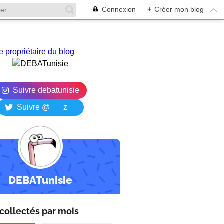
Connexion
+
Créer mon blog
e propriétaire du blog
Suivre debatunisie
Suivre @___z__
DEBATunisie
collectés par
mois