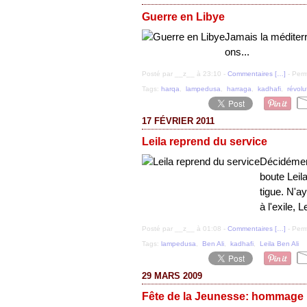
Guerre en Libye
Jamais la méditerr
ons...
Posté par __z__ à 23:10 -
Commentaires [
…
]
- Perm
Tags:
harqa
,
lampedusa
,
harraga
,
kadhafi
,
révolu
17 FÉVRIER 2011
Leila reprend du service
Décidément
boute Leila
tigue. N'a
à l'exile, 
Posté par __z__ à 01:08 -
Commentaires [
…
]
- Perm
Tags:
lampedusa
,
Ben Ali
,
kadhafi
,
Leila Ben Ali
29 MARS 2009
Fête de la Jeunesse: hommage 