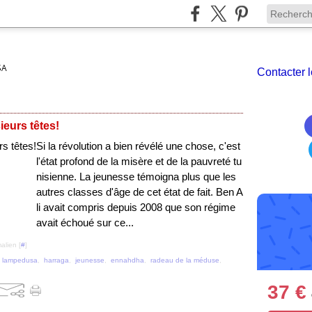
SA
Contacter l
ieurs têtes!
Si la révolution a bien révélé une chose, c'est
l'état profond de la misère et de la pauvreté tu
nisienne. La jeunesse témoigna plus que les
autres classes d'âge de cet état de fait. Ben A
li avait compris depuis 2008 que son régime
avait échoué sur ce...
alien [
#
]
,
lampedusa
,
harraga
,
jeunesse
,
ennahdha
,
radeau de la méduse
,
37 €