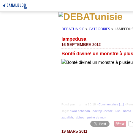
DEBATUNISIE
>
CATEGORIES
>
LAMPEDU
lampedusa
16 SEPTEMBRE 2012
Bonté divine! un monstre à plus
Posté par __z__ à 16:18 -
Commentaires [
…
]
- Perm
Tags:
hiwar achabab
,
pactejeunesse
,
usa
,
harqa
zaballah
,
abbou
,
peine de mort
19 MARS 2011