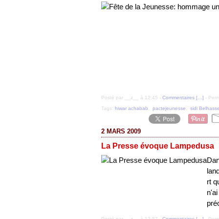
Posté par __z__ à 12:45 -
Commentaires [
…
]
- Perm
Tags:
hiwar achabab
,
pactejeunesse
,
sidi Belhass
2 MARS 2009
La Presse évoque Lampedusa
Dan
lan
rt 
n'a
pré
Posté par __z__ à 12:57 -
Commentaires [
…
]
- Perm