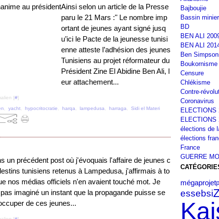
Ainsi selon un article de la Presse
Bajboujie
paru le 21 Mars :" Le nombre imp
Bassin minier
BD
ortant de jeunes ayant signé jusq
BEN ALI 200
u’ici le Pacte de la jeunesse tunisi
BEN ALI 201
enne atteste l’adhésion des jeunes
Ben Simpson
Tunisiens au projet réformateur du
Boukornisme
Président Zine El Abidine Ben Ali, l
Censure
eur attachement...
Chlékisme
Contre-révolu
alien [
#
]
Coronavirus
en
,
yacht
,
hypocritocratie
,
harqa
,
lampedusa
,
harraga
,
Sidi el Materi
ELECTIONS 
ELECTIONS 
élections de 
élections fra
France
GUERRE MO
s un précédent post où j'évoquais l'affaire de jeunes c
CATÉGORIE
destins tunisiens retenus à Lampedusa, j'affirmais à to
que nos médias officiels n'en avaient touché mot. Je
mégaprojet
p
essebsi
i pas imaginé un instant que la propagande puisse se
Kai
occuper de ces jeunes...
alien [
#
]