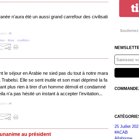
t
anée n'aura été un aussi grand carrefour des civilisati
Soutenez 
alien [
#
]
tion
,
libye
,
coallition
NEWSLETT
 le séjour en Arabie ne sied pas du tout à notre mara
 Trabelsi. Elle se sent inutile et son mari déprimé la fa
yant plus rien à tirer d'un homme démoli et condamné
COMMANDEZ 
Leila n'a pas hésité un instant à accepter l'invitation...
alien [
#
]
CATÉGORIE
25 Juillet 202
#ACAB
unanime au président
Allahisme