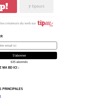
ip!
7
tipeurs
les créateurs du web sur
ER
635 abonnés
MA BD ICI :
S PRINCIPALES
1