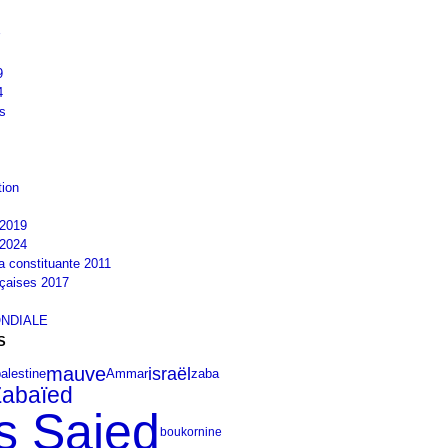
9
4
s
tion
2019
2024
la constituante 2011
nçaises 2017
NDIALE
S
mauve
israël
alestine
zaba
Ammar
Zabaïed
s Saied
boukornine