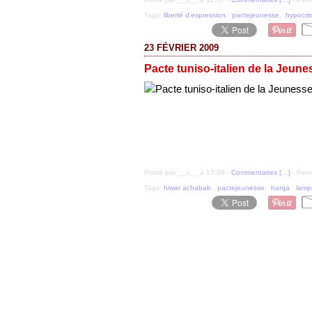
Tags:
liberté d'expression
,
pactejeunesse
,
hypocrit
23 FÉVRIER 2009
Pacte tuniso-italien de la Jeune
Posté par __z__ à 17:09 -
Commentaires [
…
]
- Perm
Tags:
hiwar achabab
,
pactejeunesse
,
harqa
,
lamp