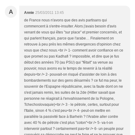
A
Annie
25/03/2011 13:45
de France nous n'avons que des avis partisans qui
commencent à s'entre-insulter. Alors j'avais besoin d'avis
venant de vous qui êtes "sur place" et premier concernés, et
qui parlent français, parce que l'arabe… Finalement on
retrouve à peu près les mêmes divergences d'opinion chez
vous que chez nous.<br /> 1- comment avoir confiance en ce
que promet ou pas Kadhafi ? impossible, et dire que je fus
début des années 70 (au PSU) qui "fêtait" sa venue au
pouvoir, nous avons eu le temps de revenir à la réalité
depuis<br /> 2- pouvait-on risqué d'assister de loin à des
bombardements sur des gens désarmés ? ce fut ma peur, le
souvenir de l'Espagne républicaine, avec la faute dont on ne
s'est jamais remis, les suites de la 2de (Hitler savait que
personne ne réagirait à l'envahissement de la Pologne,
Tchechoslovaquie)<br /> 3 - le pétrole, certes, surtout pour
l'Italie, sinon 4 % c'est peu<br /> 4- peut-on mettre en
parallèle la passivité face à Barheïn ? l'Arabie aller contre
avec 40 % de pétrole c'est plus "coton"<br /> 5- va-t-on
intervenir partout ? certainement pas<br /> 6- un peuple pour
conquérir sa démocratie ne peut le faire et se le prouver que