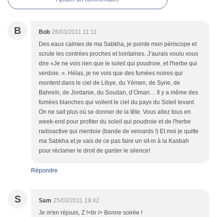
B
Bob
26/03/2011 11:11
Des eaux calmes de ma Sabkha, je pointe mon périscope et
scrute les contrées proches et lointaines. J’aurais voulu vous
dire «Je ne vois rien que le soleil qui poudroie, et l'herbe qui
verdoie. ». Hélas, je ne vois que des fumées noires qui
montent dans le ciel de Libye, du Yémen, de Syrie, de
Bahreïn, de Jordanie, du Soudan, d’Oman… Il y a même des
fumées blanches qui voilent le ciel du pays du Soleil levant.
On ne sait plus où se donner de la tête. Vous allez tous en
week-end pour profiter du soleil qui poudroie et de l'herbe
radioactive qui merdoie (bande de veinards !) Et moi je quitte
ma Sabkha et je vais de ce pas faire un sit-in à la Kasbah
pour réclamer le droit de garder le silence!
Répondre
S
Sam
25/03/2011 19:42
Je m'en réjouis, Z !<br /> Bonne soirée !