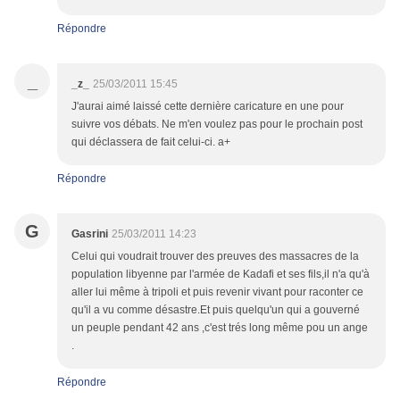
Répondre
_
_z_
25/03/2011 15:45
J'aurai aimé laissé cette dernière caricature en une pour
suivre vos débats. Ne m'en voulez pas pour le prochain post
qui déclassera de fait celui-ci. a+
Répondre
G
Gasrini
25/03/2011 14:23
Celui qui voudrait trouver des preuves des massacres de la
population libyenne par l'armée de Kadafi et ses fils,il n'a qu'à
aller lui même à tripoli et puis revenir vivant pour raconter ce
qu'il a vu comme désastre.Et puis quelqu'un qui a gouverné
un peuple pendant 42 ans ,c'est trés long même pou un ange
.
Répondre