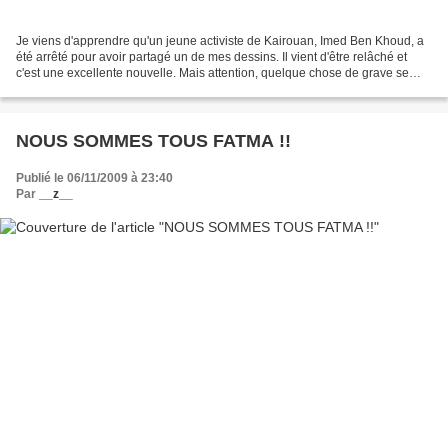
Je viens d'apprendre qu'un jeune activiste de Kairouan, Imed Ben Khoud, a
été arrêté pour avoir partagé un de mes dessins. Il vient d'être relâché et
c'est une excellente nouvelle. Mais attention, quelque chose de grave se
prépare ! La caricature en question...
NOUS SOMMES TOUS FATMA !!
Publié le 06/11/2009 à 23:40
Par
__z__