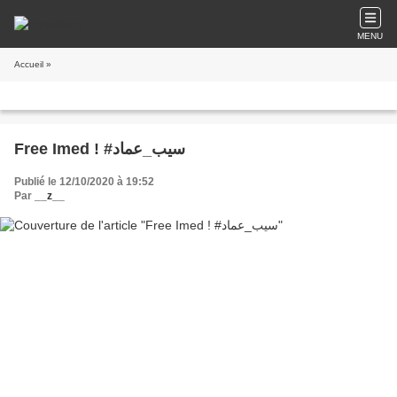
MENU
Accueil
»
Free Imed ! #سيب_عماد
Publié le 12/10/2020 à 19:52
Par
__z__