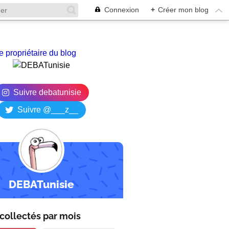
Connexion
+
Créer mon blog
e propriétaire du blog
Suivre debatunisie
Suivre @___z__
DEBATunisie
collectés par
mois