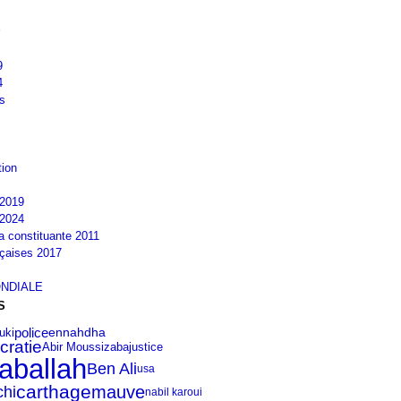
9
4
s
tion
2019
2024
la constituante 2011
nçaises 2017
NDIALE
S
police
ennahdha
uki
cratie
Abir Moussi
zaba
justice
aballah
Ben Ali
usa
carthage
hi
mauve
nabil karoui