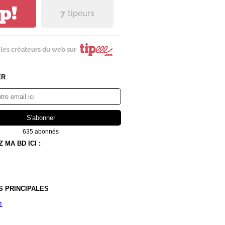
ip!
7
tipeurs
les créateurs du web sur
ER
635 abonnés
MA BD ICI :
S PRINCIPALES
1