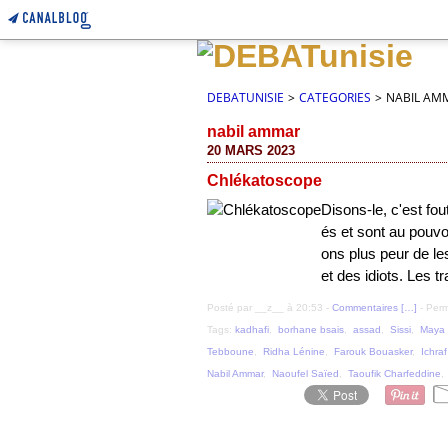
DEBATUNISIE
>
CATEGORIES
>
NABIL AM
nabil ammar
20 MARS 2023
Chlékatoscope
Disons-le, c'est fou
és et sont au pouvoi
ons plus peur de l
et des idiots. Les tra
Posté par __z__ à 20:53 -
Commentaires [
…
]
- Perm
Tags:
kadhafi
,
borhane bsais
,
assad
,
Sissi
,
Maya 
Tebboune
,
Ridha Lénine
,
Farouk Bouasker
,
Ichraf
Nabil Ammar
,
Naoufel Saïed
,
Taoufik Charfeddine