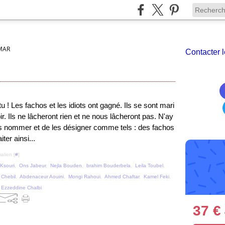
MAR
Contacter l
tu ! Les fachos et les idiots ont gagné. Ils se sont mari
r. Ils ne lâcheront rien et ne nous lâcheront pas. N'ay
es nommer et de les désigner comme tels : des fachos
iter ainsi...
alien [
#
]
Ksouri
,
Ons Jabeur
,
Nejla Bouden
,
brahim Bouderbela
,
Leila Toubel
,
 Chebil
,
Abdenaceur Aouini
,
Mongi Rahoui
,
Ahmed Chaftar
,
Kamel Feki
,
,
Ezzeddine Chalbi
37 €