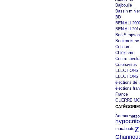
Bajboujie
Bassin minier
BD
BEN ALI 200
BEN ALI 201
Ben Simpson
Boukornisme
Censure
Chlékisme
Contre-révolu
Coronavirus
ELECTIONS 
ELECTIONS 
élections de 
élections fra
France
GUERRE MO
CATÉGORIE
marzo
Ammar
hypocrito
z
marabouts
Ghannouc