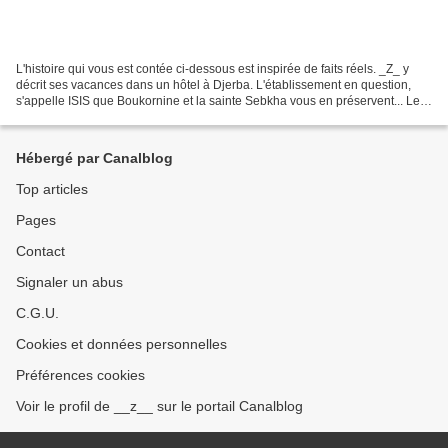
L'histoire qui vous est contée ci-dessous est inspirée de faits réels. _Z_ y
décrit ses vacances dans un hôtel à Djerba. L'établissement en question,
s'appelle ISIS que Boukornine et la sainte Sebkha vous en préservent... Les
signes avant-coureurs de...
Hébergé par Canalblog
Top articles
Pages
Contact
Signaler un abus
C.G.U.
Cookies et données personnelles
Préférences cookies
Voir le profil de __z__ sur le portail Canalblog