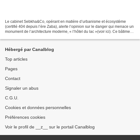
Le cabinet Sebkha&Co, opérant en matière d’urbanisme et écosystème
(certifié 404 depuis l’ère Zaba), alerte l’opinion sur le danger qui menace un
monument de l’architecture moderne, « l’hôtel du lac »(voir ici). Ce bâtiment
des années 70 construit par...
Hébergé par Canalblog
Top articles
Pages
Contact
Signaler un abus
C.G.U.
Cookies et données personnelles
Préférences cookies
Voir le profil de __z__ sur le portail Canalblog