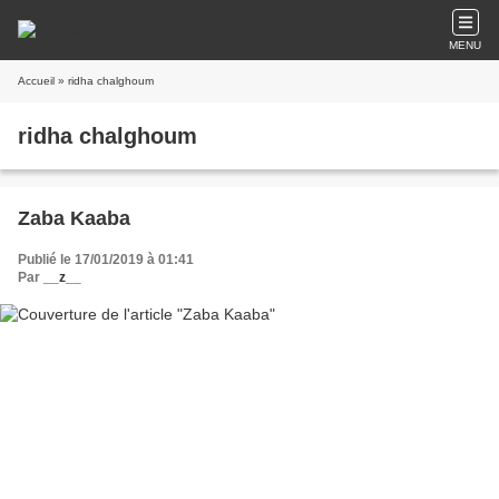
MENU
Accueil
» ridha chalghoum
ridha chalghoum
Zaba Kaaba
Publié le 17/01/2019 à 01:41
Par
__z__