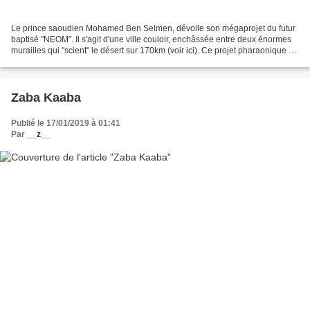
Le prince saoudien Mohamed Ben Selmen, dévoile son mégaprojet du futur
baptisé "NEOM". Il s'agit d'une ville couloir, enchâssée entre deux énormes
murailles qui "scient" le désert sur 170km (voir ici). Ce projet pharaonique à
plus de 500 milliards de...
Zaba Kaaba
Publié le 17/01/2019 à 01:41
Par
__z__