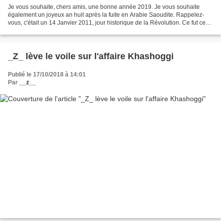
Je vous souhaite, chers amis, une bonne année 2019. Je vous souhaite
également un joyeux an huit après la fuite en Arabie Saoudite. Rappelez-
vous, c'était un 14 Janvier 2011, jour historique de la Révolution. Ce fut ce
jour où Zaba le mauve fit ses valises...
_Z_ lève le voile sur l'affaire Khashoggi
Publié le 17/10/2018 à 14:01
Par
__z__