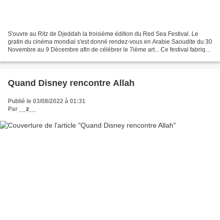
S'ouvre au Ritz de Djeddah la troisième édition du Red Sea Festival. Le
gratin du cinéma mondial s'est donné rendez-vous en Arabie Saoudite du 30
Novembre au 9 Décembre afin de célébrer le 7ième art... Ce festival fabriqué
de toute pièce à coup de pétrodollars,...
Quand Disney rencontre Allah
Publié le 03/08/2022 à 01:31
Par
__z__