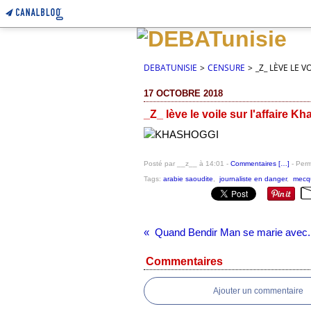
DEBATUNISIE
>
CENSURE
>
_Z_ LÈVE LE 
17 OCTOBRE 2018
_Z_ lève le voile sur l'affaire K
Posté par __z__ à 14:01 -
Commentaires [
…
]
- Perm
Tags:
arabie saoudite
,
journaliste en danger
,
mecq
Quand Bendir Man se marie avec.
Commentaires
Ajouter un commentaire