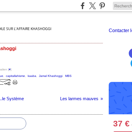
VOILE SUR L'AFFAIRE KHASHOGGI
Contacter l
hashoggi
alien [
#
]
ue
,
capitallahisme
,
kaaba
,
Jamal Khashoggi
,
MBS
..le Système
Les larmes mauves
37 €