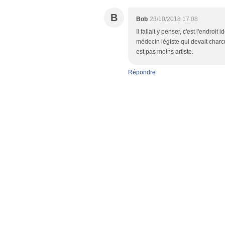
B
Bob
23/10/2018 17:08
Il fallait y penser, c'est l'endroi
médecin légiste qui devait charc
est pas moins artiste.
Répondre