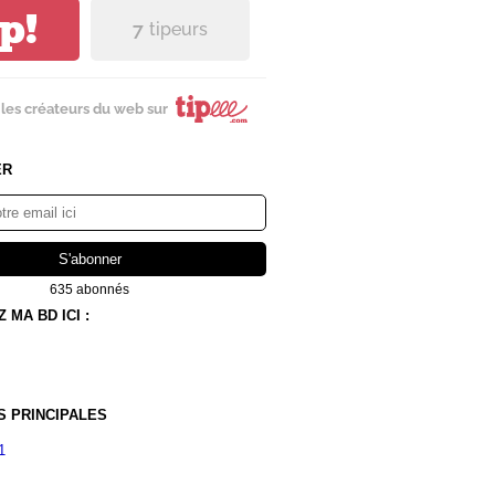
ip!
7
tipeurs
les créateurs du web sur
ER
635 abonnés
MA BD ICI :
S PRINCIPALES
1