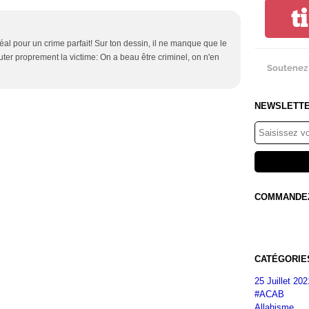
t
t idéal pour un crime parfait! Sur ton dessin, il ne manque que le
uter proprement la victime: On a beau être criminel, on n'en
Soutenez 
NEWSLETT
COMMANDEZ 
CATÉGORIE
25 Juillet 202
#ACAB
Allahisme