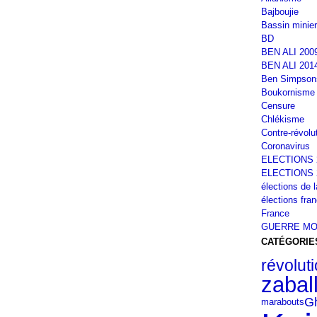
Bajboujie
Bassin minier
BD
BEN ALI 200
BEN ALI 201
Ben Simpson
Boukornisme
Censure
Chlékisme
Contre-révolu
Coronavirus
ELECTIONS 
ELECTIONS 
élections de 
élections fra
France
GUERRE MO
CATÉGORIE
révolut
zabal
G
marabouts