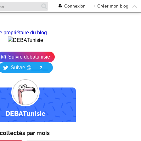
Connexion
+
Créer mon blog
e propriétaire du blog
Suivre debatunisie
Suivre @___z__
DEBATunisie
collectés par
mois