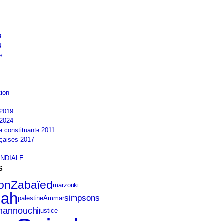
9
4
s
tion
2019
2024
la constituante 2011
nçaises 2017
NDIALE
S
Zabaïed
ion
marzouki
lah
simpsons
palestine
Ammar
hannouchi
justice