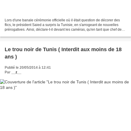
Lors d'une banale cérémonie officielle où il était question de décorer des
flics, le président Saied a surpris la Tunisie, en s'arrogeant de nouvelles
prérogatives. Ainsi, déclare-t-il devant les caméras, qu'en tant que chef des
forces armées (tel que...
Le trou noir de Tunis ( Interdit aux moins de 18
ans )
Publié le 20/05/2014 à 12:41
Par
__z__