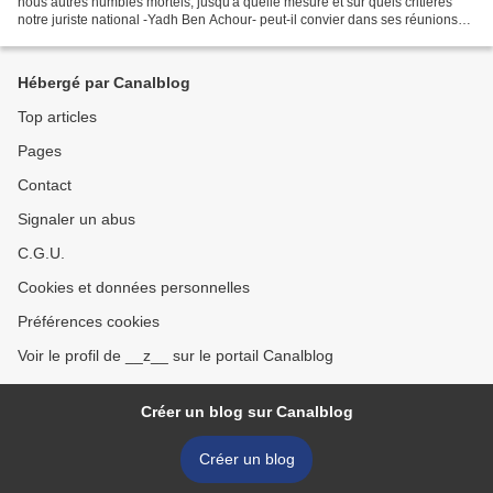
nous autres humbles mortels, jusqu'à quelle mesure et sur quels critières
notre juriste national -Yadh Ben Achour- peut-il convier dans ses réunions
de l'ISPOR*, des représentants...
Hébergé par Canalblog
Top articles
Pages
Contact
Signaler un abus
C.G.U.
Cookies et données personnelles
Préférences cookies
Voir le profil de __z__ sur le portail Canalblog
Créer un blog sur Canalblog
Créer un blog