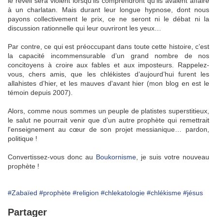
le réveil sera violent lorsqu’ils comprendront qu’ils avaient affaire
à un charlatan. Mais durant leur longue hypnose, dont nous
payons collectivement le prix, ce ne seront ni le débat ni la
discussion rationnelle qui leur ouvriront les yeux…
Par contre, ce qui est préoccupant dans toute cette histoire, c’est
la capacité incommensurable d’un grand nombre de nos
concitoyens à croire aux fables et aux imposteurs. Rappelez-
vous, chers amis, que les chlékistes d’aujourd’hui furent les
allahistes d’hier, et les mauves d'avant hier (mon blog en est le
témoin depuis 2007).
Alors, comme nous sommes un peuple de platistes superstitieux,
le salut ne pourrait venir que d’un autre prophète qui remettrait
l'enseignement au cœur de son projet messianique… pardon,
politique !
Convertissez-vous donc au
Boukornisme
, je suis votre nouveau
prophète !
#Zabaïed
#prophète
#religion
#chlekatologie
#chlékisme
#jésus
Partager