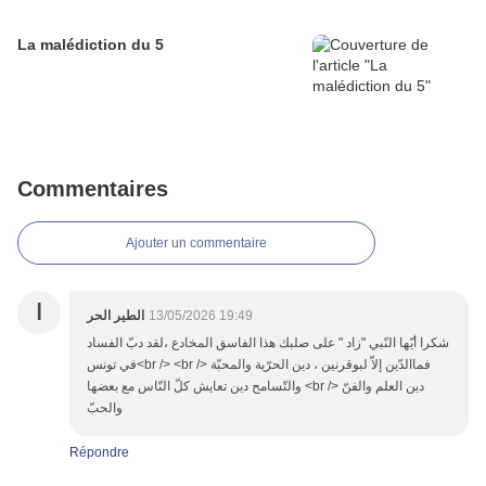
La malédiction du 5
Commentaires
Ajouter un commentaire
ا
الطير الحر
13/05/2026 19:49
شكرا أيّها النّبي "زاد " على صلبك هذا الفاسق المخادع ،لقد دبّ الفساد
في تونس<br /> <br /> فماالدّين إلاّ لبوقرنين ، دين الحرّية والمحبّة
والتّسامح دين تعايش كلّ النّاس مع بعضها <br /> دين العلم والفنّ
والحبّ
Répondre