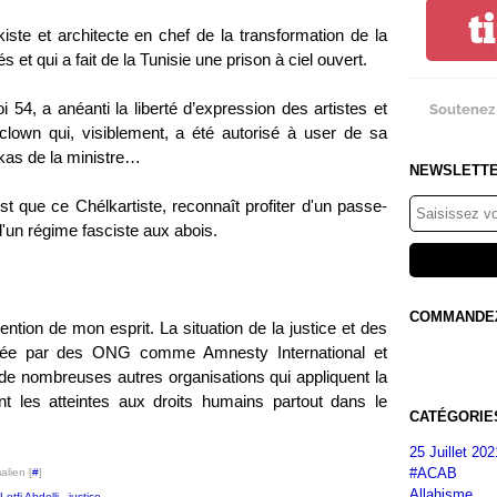
t
kiste et architecte en chef de la transformation de la
s et qui a fait de la Tunisie une prison à ciel ouvert.
loi 54, a anéanti la liberté d’expression des artistes et
Soutenez 
lown qui, visiblement, a été autorisé à user de sa
ékas de la ministre…
NEWSLETT
est que ce Chélkartiste, reconnaît profiter d'un passe-
e d'un régime fasciste aux abois.
COMMANDEZ 
ention de mon esprit. La situation de la justice et des
ncée par des ONG comme Amnesty International et
e nombreuses autres organisations qui appliquent la
t les atteintes aux droits humains partout dans le
CATÉGORIE
25 Juillet 202
#ACAB
alien [
#
]
Allahisme
Lotfi Abdelli
,
justice