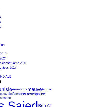
9
4
s
tion
2019
2024
la constituante 2011
nçaises 2017
NDIALE
S
unisie
mauve
ennahdha
Ammar
police
flamants roses
zaba
outs
alestine
s Saied
Ben Ali