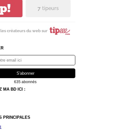
ip!
7
tipeurs
les créateurs du web sur
ER
635 abonnés
MA BD ICI :
S PRINCIPALES
1