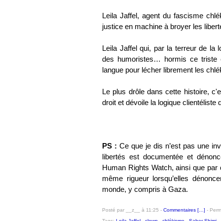
Leila Jaffel, agent du fascisme chlé
justice en machine à broyer les liberté
Leila Jaffel qui, par la terreur de la 
des humoristes… hormis ce triste c
langue pour lécher librement les chl
Le plus drôle dans cette histoire, c'
droit et dévoile la logique clientélist
PS :
Ce que je dis n’est pas une inv
libertés est documentée et déno
Human Rights Watch, ainsi que par d
même rigueur lorsqu’elles dénoncen
monde, y compris à Gaza.
Posté par __z__ à 11:25 -
Commentaires [
…
]
- Perm
Tags:
Leila Jaffel
,
clown
,
chlékisme
,
Saber Shimi
,