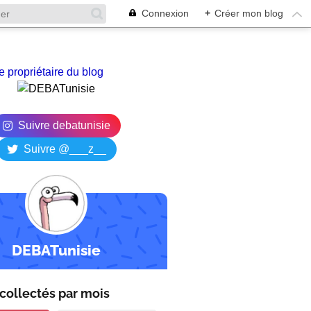
Connexion
+
Créer mon blog
e propriétaire du blog
Suivre debatunisie
Suivre @___z__
DEBATunisie
collectés par
mois