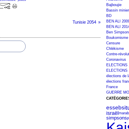
Bajboujie
Bassin minier
BD
BEN ALI 200
Tunisie 2054
BEN ALI 201
Ben Simpson
Boukornisme
Censure
Chlékisme
Contre-révolu
Coronavirus
ELECTIONS 
ELECTIONS 
élections de 
élections fra
France
GUERRE MO
CATÉGORIE
t
essebsi
israël
marab
simpsons
p
Kai