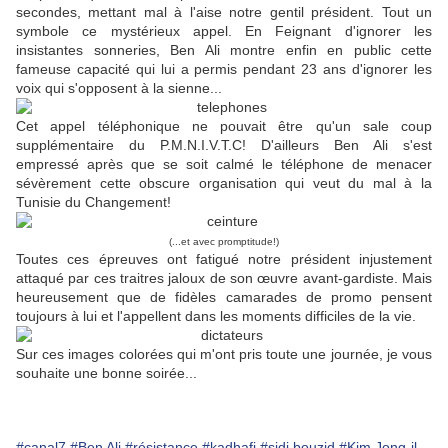
secondes, mettant mal à l'aise notre gentil président. Tout un
symbole ce mystérieux appel. En Feignant d'ignorer les
insistantes sonneries, Ben Ali montre enfin en public cette
fameuse capacité qui lui a permis pendant 23 ans d'ignorer les
voix qui s'opposent à la sienne...
Cet appel téléphonique ne pouvait être qu'un sale coup
supplémentaire du P.M.N.I.V.T.C! D'ailleurs Ben Ali s'est
empressé après que se soit calmé le téléphone de menacer
sévèrement cette obscure organisation qui veut du mal à la
Tunisie du Changement!
(...et avec promptitude!)
Toutes ces épreuves ont fatigué notre président injustement
attaqué par ces traitres jaloux de son œuvre avant-gardiste. Mais
heureusement que de fidèles camarades de promo pensent
toujours à lui et l'appellent dans les moments difficiles de la vie.
Sur ces images colorées qui m'ont pris toute une journée, je vous
souhaite une bonne soirée...
#canal7
#Ben Ali
#résistance
#kadhafi
#sidi bouzid
#Kim Jong-il