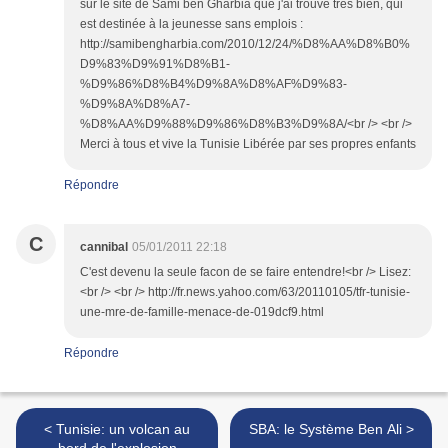
sur le site de Sami ben Gharbia que j'ai trouvé très bien, qui
est destinée à la jeunesse sans emplois :
http://samibengharbia.com/2010/12/24/%D8%AA%D8%B0%
D9%83%D9%91%D8%B1-
%D9%86%D8%B4%D9%8A%D8%AF%D9%83-
%D9%8A%D8%A7-
%D8%AA%D9%88%D9%86%D8%B3%D9%8A/<br /> <br />
Merci à tous et vive la Tunisie Libérée par ses propres enfants
Répondre
C
cannibal
05/01/2011 22:18
C'est devenu la seule facon de se faire entendre!<br /> Lisez:
<br /> <br /> http://fr.news.yahoo.com/63/20110105/tfr-tunisie-
une-mre-de-famille-menace-de-019dcf9.html
Répondre
< Tunisie: un volcan au
SBA: le Système Ben Ali >