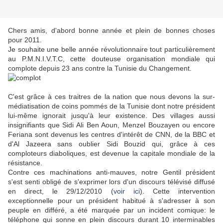
Chers amis, d'abord bonne année et plein de bonnes choses
pour 2011.
Je souhaite une belle année révolutionnaire tout particulièrement
au P.M.N.I.V.T.C, cette douteuse organisation mondiale qui
complote depuis 23 ans contre la Tunisie du Changement.
C'est grâce à ces traitres de la nation que nous devons la sur-
médiatisation de coins pommés de la Tunisie dont notre président
lui-même ignorait jusqu'à leur existence. Des villages aussi
insignifiants que Sidi Ali Ben Aoun, Menzel Bouzayen ou encore
Feriana sont devenus les centres d'intérêt de CNN, de la BBC et
d'Al Jazeera sans oublier Sidi Bouzid qui, grâce à ces
comploteurs diaboliques, est devenue la capitale mondiale de la
résistance.
Contre ces machinations anti-mauves, notre Gentil président
s'est senti obligé de s'exprimer lors d'un discours télévisé diffusé
en direct, le 29/12/2010 (
voir ici
). Cette intervention
exceptionnelle pour un président habitué à s'adresser à son
peuple en différé, a été marquée par un incident comique: le
téléphone qui sonne en plein discours durant 10 interminables