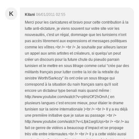
K
Kilani
06/01/2011 02:55
Merci pour les caricatures et bravo pour cette contribution à la
lutte anti-dictature, je viens souvent sur votre site voir les
nouveautés, c'est un régal, dommage que les tunisiens n'ont
pas accès librement aux expressions et messages politiques
comme les vôtres.<br /> <br /> Je souhaite par ailleurs lancer
un appel aux amis artistes et créateurs, si quelqu’un peut
créer un discours pour la future chute du pseudo parrain
tunisien et le mettre en sous titrage comme celui “crée par des
militants français pour lutter contre la loi de la retraite du
sinistre Worth/Sarkozy” ils ont crée un sous titrage qui
correspond à la situation du nain français sans qu'il soit
encore un dictateur type benali mais quand même :
http://www.youtube.com/watch?v=ptmzOF2hOmA ( en
plusieurs langues c’est encore mieux, pour étaler le drame
tunisien sur la seine internationale )<br /> <br /> Il y a eu déjà
une première initiative que je salue au passage :<br />
http://www.youtube.com/watch?v=Lfpk1wglUqs<br /> <br /> au
fait ce genre de vidéos a beaucoup d’impact et se propage
très vite entre internautes.<br /> <br /> Il y a cette vidéo aussi