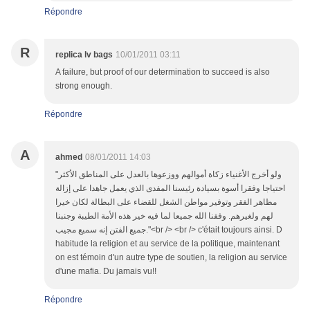
Répondre
R
replica lv bags
10/01/2011 03:11
A failure, but proof of our determination to succeed is also
strong enough.
Répondre
A
ahmed
08/01/2011 14:03
"ولو أخرج الأغنياء زكاة أموالهم ووزعوها بالعدل على المناطق الأكثر
احتياجا وفقرا أسوة بسيادة رئيسنا المفدى الذي يعمل جاهدا على إزالة
مظاهر الفقر وتوفير مواطن الشغل للقضاء على البطالة لكان خيرا
لهم ولغيرهم. وفقنا الله جميعا لما فيه خير هذه الأمة الطيبة وجنبنا
جميع الفتن إنه سميع مجيب."<br /> <br /> c'était toujours ainsi. D
habitude la religion et au service de la politique, maintenant
on est témoin d'un autre type de soutien, la religion au service
d'une mafia. Du jamais vu!!
Répondre