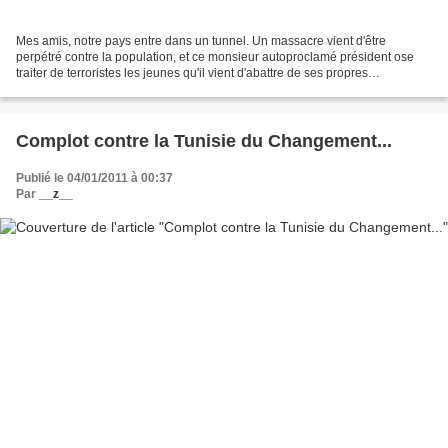
Mes amis, notre pays entre dans un tunnel. Un massacre vient d'être
perpétré contre la population, et ce monsieur autoproclamé président ose
traiter de terroristes les jeunes qu'il vient d'abattre de ses propres
mains...Les mots me manquent ce soir.
Complot contre la Tunisie du Changement...
Publié le 04/01/2011 à 00:37
Par
__z__