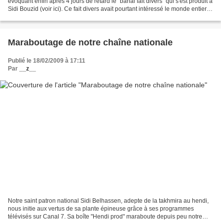
évoquant enfin après 4 jours de retard le "banal fait divers" qui s'est produit à
Sidi Bouzid (voir ici). Ce fait divers avait pourtant intéressé le monde entier,
d'Aljazira à...
Maraboutage de notre chaîne nationale
Publié le 18/02/2009 à 17:11
Par
__z__
Notre saint patron national Sidi Belhassen, adepte de la takhmira au hendi,
nous initie aux vertus de sa plante épineuse grâce à ses programmes
télévisés sur Canal 7. Sa boîte "Hendi prod" maraboute depuis peu notre