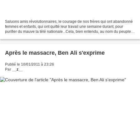
Saluons amis révolutionnaires, le courage de nos frères qui ont abandonné
femmes et enfants, qui ont quitté leur travail une semaine durant, pour
purifier du mauve la télé nationale...Cela, bien entendu, au nom du peuple
tunisien, certifié 99% Halal,...
Après le massacre, Ben Ali s'exprime
Publié le 10/01/2011 à 23:26
Par
__z__