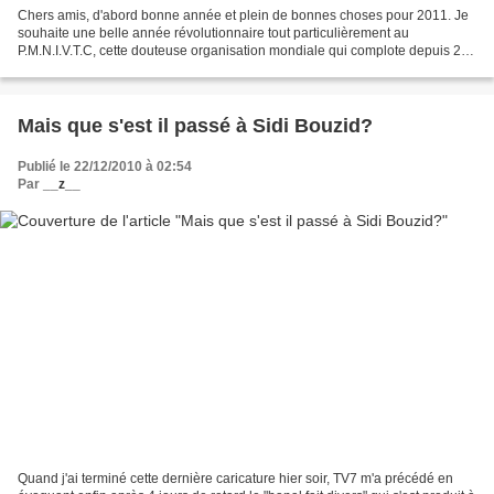
Chers amis, d'abord bonne année et plein de bonnes choses pour 2011. Je
souhaite une belle année révolutionnaire tout particulièrement au
P.M.N.I.V.T.C, cette douteuse organisation mondiale qui complote depuis 23
ans contre la Tunisie du Changement. C'est...
Mais que s'est il passé à Sidi Bouzid?
Publié le 22/12/2010 à 02:54
Par
__z__
Quand j'ai terminé cette dernière caricature hier soir, TV7 m'a précédé en