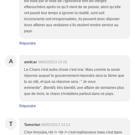
est voilé par le voile de l’ignorance font les vierges
effarouchées après ce qu’il vient de se passer, alors qu’elle
ont passé leur temps à ignorer la réalité, sont soit
inconscients soit irresponsables, ils peuvent donc déposer
leurs affaires aux vestiaires s’ils veulent rendre service au
pays.
Répondre
A
amilcar
06/02/2013 14:25
Le Chaos c'est autre chose c'est vrai. Mais comme la seule
réponse auquel le gouvernement répondra sera la 3ème que
tu as cité, et que sa réponse sera : " Je vous
emmerde"...Bientôt; très bientôt, une affaire de semaines plus
que de mois, le chaos s'installera partout dans ce pays.
Répondre
T
Tamerlan
06/02/2013 14:13
Cher Arnouba,<br /> <br /> c'est malheureux mais c'est dans