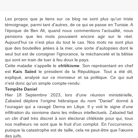
Les propos que je tiens sur ce blog ne sont plus qu'un triste
témoignage, parmi tant d'autres, de ce qui se passe en Tunisie. A
l'époque de Ben Ali, quand nous commentions l'actualité, nous
pensions que les mots pouvaient encore agir sur le réel.
Aujourd'hui ce n'est plus du tout le cas. Nos mots ne sont plus
que des bouteilles jetées à la mer, une sorte d'autopsies dont le
seul but est de consigner l'ignorance, la méchanceté et la bêtise
qui sont en train de tuer à feu doux le pays.
Cette maladie s'appelle le
chlékisme
. Son représentant en chef
est
Kais Saïed
le président de la République. Tout a été dit,
expliqué, analysé sur ce monsieur et sa politique. Ce qui suit
n'est donc qu'un simple compte-rendu.
Tempête Daniel
Hier 18 Septembre 2023, lors d'une réunion ministérielle,
Zabaïed déplore l'origine hébraïque du nom "Daniel" donné à
l'ouragan qui a ravagé Derna en Libye. Il y voit le signe d'une
infiltration du sionisme dans les milieux intellectuels. Zabaïed fait
un clin d'œil très discret à son électorat chlékiste pour qui, tous
nos malheurs ne sont que le fruit d'un complot. En l'occurrence,
puisque la catastrophe est de taille, cela ne peut-être que l'œuvre
des juifs.