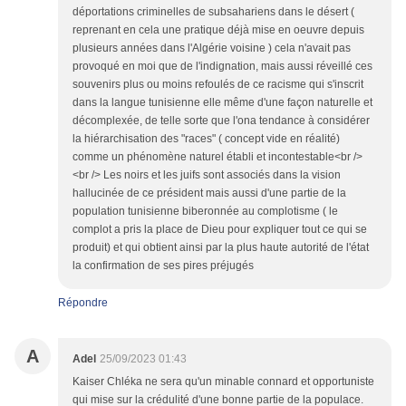
déportations criminelles de subsahariens dans le désert (
reprenant en cela une pratique déjà mise en oeuvre depuis
plusieurs années dans l'Algérie voisine ) cela n'avait pas
provoqué en moi que de l'indignation, mais aussi réveillé ces
souvenirs plus ou moins refoulés de ce racisme qui s'inscrit
dans la langue tunisienne elle même d'une façon naturelle et
décomplexée, de telle sorte que l'ona tendance à considérer
la hiérarchisation des "races" ( concept vide en réalité)
comme un phénomène naturel établi et incontestable<br />
<br /> Les noirs et les juifs sont associés dans la vision
hallucinée de ce président mais aussi d'une partie de la
population tunisienne biberonnée au complotisme ( le
complot a pris la place de Dieu pour expliquer tout ce qui se
produit) et qui obtient ainsi par la plus haute autorité de l'état
la confirmation de ses pires préjugés
Répondre
A
Adel
25/09/2023 01:43
Kaiser Chléka ne sera qu'un minable connard et opportuniste
qui mise sur la crédulité d'une bonne partie de la populace.