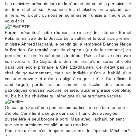
Les ministres présents lors de la réunion ont salué la perspicacité
de leur chef et sur Facebook les chlékistes on applaudi par
milliers. Voilà donc où nous en sommes en Tunisie à l'heure où je
vous écris.
Furent présents à cette réunion, le sinistre de l'intérieur Kamel
Feki, la ministre de la Justice Leila Jaffel, et le tout frais premier
ministre Ahmed Hachani, le pantin qui a remplacé Blanche Neige
la Bouden. Ce retraité sorti du chapeau (ou de la ventouse) du
président est resté mué depuis le début. Puis la Tunisie découvre
son verbe le 15 Septembre dernier, lors d'une sortie officielle
dans une école primaire à Cité Ettadhamen. Ce n'était pas un
chef de gouvernement, mais un individu qu'on a habillé d'un
costume cravate et qu'on a obligé à singer le rôle d'un officiel. Il
était largué, perdu, récitant comme un écolier des formules
patriotiques creuses. Aucune pensée, aucune phrase complète,
du bla bla bla chlékiste qui témoigne d'une terrifiante vacuité…
On sait que Zabaïed a pris un soin particulier à se faire entourer
d'idiots. Car il tient à ce que dans son Titanic des aveugles, il
puisse être le seul borgne à bord. Mais avec Hachani, on sent
que notre président est allé un peu trop loin...
Peut-être qu'il ne s'est toujours pas remis de l'épisode Méchichi ?