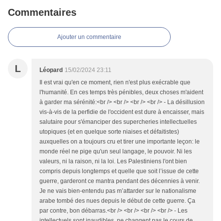
Commentaires
Ajouter un commentaire
L
Léopard
15/02/2024 23:11
Il est vrai qu'en ce moment, rien n'est plus exécrable que
l'humanité. En ces temps très pénibles, deux choses m'aident
à garder ma sérénité:<br /> <br /> <br /> <br /> - La désillusion
vis-à-vis de la perfidie de l'occident est dure à encaisser, mais
salutaire pour s'émanciper des supercheries intellectuelles
utopiques (et en quelque sorte niaises et défaitistes)
auxquelles on a toujours cru et tirer une importante leçon: le
monde réel ne pige qu'un seul langage, le pouvoir. Ni les
valeurs, ni la raison, ni la loi. Les Palestiniens l'ont bien
compris depuis longtemps et quelle que soit l’issue de cette
guerre, garderont ce mantra pendant des décennies à venir.
Je ne vais bien-entendu pas m’attarder sur le nationalisme
arabe tombé des nues depuis le début de cette guerre. Ça
par contre, bon débarras.<br /> <br /> <br /> <br /> - Les
intellectuels sont inaudibles, ne changent pas le cours de