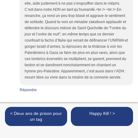
elle, aide justement à ne pas s’engouffrer dans le mépris.
C’est dans notre ADN en tant qu’humanité.<br /> <br /> En
revanche, ça rend un peu trop blasé et aggrave le sentiment
de solitude. Quand tu vois un minable zakafouni applaudir et
défendre le discours mièvre de Saint Quichotte de "l’ordre du
jour et l’ordre de nuit", en même temps que ce dernier
courtisait la facho d’Italie qui venait de définancer l’UNRWA et
gorger Israël d’armes, tu éprouves de la tristesse à voir les
Palestiniens à Gaza se faire de plus en plus rares, alors que
ces lombrics écervelés se multiplient, se gavent, prennent du
bedon et se dandinent nonchalamment en chantant un
hymne pro-Palestine. Apparemment, c’est aussi dans l’ADN :
mourir libre ou vivre dans la misère de la connerie servile.
Répondre
< Deux ans de prison pour
Happy Kill ! >
un tag