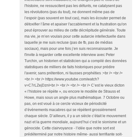
l'histoire, ne ressuscitent pas les défunts, ne catalysent pas
les révolutions (pas du tout), ne donnent même pas de
l’espoir (pas souvent en tout cas), mais les écouter permet de
détoxifier l’âme et apaiser l'accablement et la frustration qu'on
peut éprouver au milieu de cette décrépitude générale. Toute
ma vie, je m’en voulais pour cette autarcie intellectuelle dans
laquelle je me suis recluse (pas de fb, pas de médias
sociaux), mais pour une fois j’en suis reconnaissante. Je
t'invite à regarder cette excellente interview avec Peter
Turchin, un historien et statisticien qui a compilé des données
statistiques de milliers de faits historiques pour prédire
l'avenir, sans prétention, ni fausses prophéties :<br /> <br />
<br /> <br /> https://www.youtube.com/watch?
v=C7rLZejDznI<br /> <br /> <br /> <br /> C’est le vieux dicton
« l’histoire se répète », ou encore le modèle de Strauss et
Howe, mais sous un angle plus mathématique. 7 Octobre ou
pas, on est voué à ce cercle vicieux de périodicité
d’évènements macabres qui se répètent grossièrement
chaque siècle. D’ailleurs, il y a un siècle c’était le mouvement
nazi et la guerre mondiale, aujourd’hui c’est le sionisme et un
génocide. Cette clairvoyance - l’idée que notre sort est
prédéterminé par notre histoire même- aussi terrifiante soit-