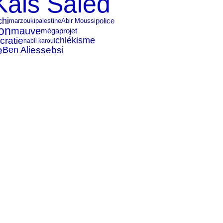
Kais Saied
hi
police
palestine
marzouki
Abir Moussi
ion
mauve
mégaprojet
cratie
chlékisme
nabil karoui
e
Ben Ali
essebsi
)
(12)
)
(10)
e
)
(1)
(15)
e
(5)
(3)
(2)
)
(2)
(3)
e
)
(2)
(5)
(3)
e
)
)
(8)
(1)
(6)
e
)
)
(2)
(5)
e
e
)
(3)
(4)
(1)
e
)
(1)
(3)
(1)
)
)
(3)
e
e
(2)
(4)
(5)
(1)
)
(5)
(3)
e
)
)
(4)
(5)
(1)