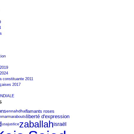
9
4
s
tion
2019
2024
la constituante 2011
nçaises 2017
NDIALE
S
ons
ennahdha
flamants roses
liberté d'expression
mmar
marabouts
zaballah
d
israël
usa
justice