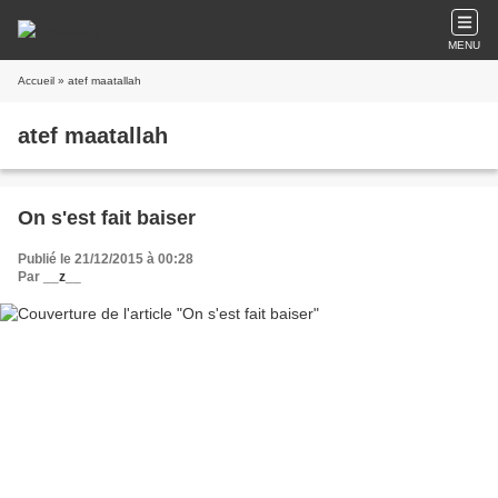
MENU
Accueil
» atef maatallah
atef maatallah
On s'est fait baiser
Publié le 21/12/2015 à 00:28
Par
__z__