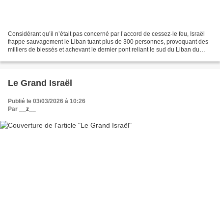
Considérant qu’il n’était pas concerné par l’accord de cessez-le feu, Israël
frappe sauvagement le Liban tuant plus de 300 personnes, provoquant des
milliers de blessés et achevant le dernier pont reliant le sud du Liban du
reste du pays (voir ici). Cette...
Le Grand Israël
Publié le 03/03/2026 à 10:26
Par
__z__