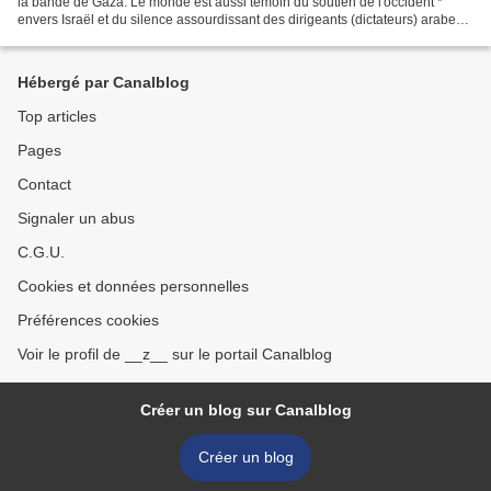
la bande de Gaza. Le monde est aussi témoin du soutien de l'occident *
envers Israël et du silence assourdissant des dirigeants (dictateurs) arabes.
Cela a toujours été le cas,...
Hébergé par Canalblog
Top articles
Pages
Contact
Signaler un abus
C.G.U.
Cookies et données personnelles
Préférences cookies
Voir le profil de __z__ sur le portail Canalblog
Créer un blog sur Canalblog
Créer un blog