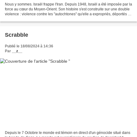
Nous y sommes. Israël frappe l'Iran. Depuis 1948, Israël a été imposée par la
force au cœur du Moyen-Orient. Son histoire s'est construite sur une double
violence : violence contre les "autochtones" qu'elle a expropriés, déportés et
enfermés ; de l'autre,...
Scrabble
Publié le 18/08/2024 à 14:36
Par
__z__
Depuis le 7 Octobre le monde est témoin en direct d'un génocide situé dans