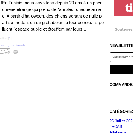
En Tunisie, nous assistons depuis 20 ans à un phén
t
omène étrange qui prend de l'ampleur chaque anné
e: A partir d'halloween, des chiens sortant de nulle p
art se mettent en rang et aboient à tour de rôle. Ils po
lluent l'espace public et étouffent par leurs...
Soutenez 
alien [
#
]
NEWSLETT
hdi
,
hypocritocratie
COMMANDEZ 
CATÉGORIE
25 Juillet 202
#ACAB
Allahisme