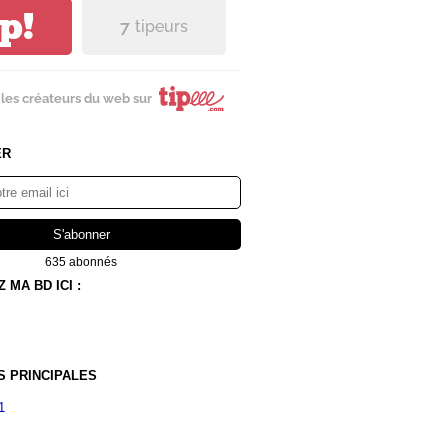
ip!
7
tipeurs
les créateurs du web sur
ER
635 abonnés
MA BD ICI :
S PRINCIPALES
1