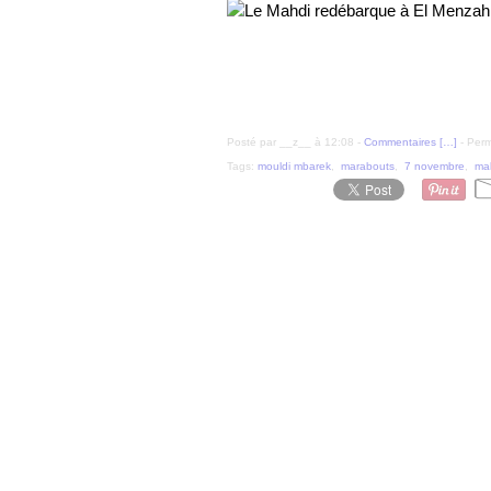
Posté par __z__ à 12:08 -
Commentaires [
…
]
- Perm
Tags:
mouldi mbarek
,
marabouts
,
7 novembre
,
ma