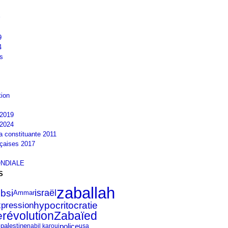
9
4
s
tion
2019
2024
la constituante 2011
nçaises 2017
NDIALE
S
zaballah
israël
bsi
Ammar
hypocritocratie
expression
Zabaïed
révolution
e
e
police
palestine
nabil karoui
usa