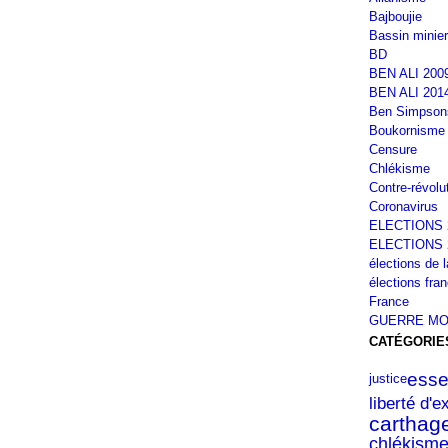
Bajboujie
Bassin minier
BD
BEN ALI 200
BEN ALI 201
Ben Simpson
Boukornisme
Censure
Chlékisme
Contre-révolu
Coronavirus
ELECTIONS 
ELECTIONS 
élections de 
élections fra
France
GUERRE MO
CATÉGORIE
esse
justice
liberté d'
carthag
chlékism