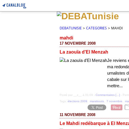
DEBATUNISIE
>
CATEGORIES
>
MAHDI
mahdi
17 NOVEMBRE 2008
La zaouïa d'El Menzah
Je reviens 
ma redondan
urnalistes 
cabale sur
mettre...
Posté par __z__ à 01:09 -
Commentaires [
…
]
- Perm
Tags:
élections 2009
,
marabouts
,
7 novembre
,
ma
11 NOVEMBRE 2008
Le Mahdi redébarque à El Menza