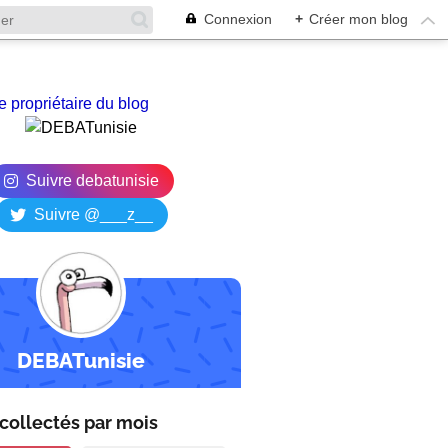
Connexion
+
Créer mon blog
e propriétaire du blog
Suivre debatunisie
Suivre @___z__
DEBATunisie
collectés par
mois