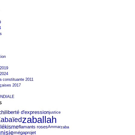
9
4
s
tion
2019
2024
la constituante 2011
nçaises 2017
NDIALE
S
hi
liberté d'expression
justice
zaballah
Zabaïed
lékisme
flamants roses
zaba
Ammar
unisie
mégaprojet