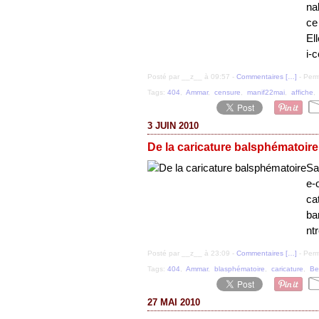
nal
ce
El
i-
Posté par __z__ à 09:57 -
Commentaires [
…
]
- Perm
Tags:
404
,
Ammar
,
censure
,
manif22mai
,
affiche
3 JUIN 2010
De la caricature balsphématoire
Sa
e-
ca
ba
ntr
Posté par __z__ à 23:09 -
Commentaires [
…
]
- Perm
Tags:
404
,
Ammar
,
blasphématoire
,
caricature
,
Be
27 MAI 2010