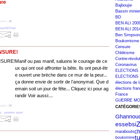
ure
Bajboujie
Bassin minier
BD
alien [
#
]
BEN ALI 200
manif22mai
BEN ALI 201
Ben Simpson
Boukornisme
Censure
ENSURE!
Chlékisme
Contre-révolu
Manif ou pas manif, saluons le courage de ce
Coronavirus
ux qui ont osé affronter la bête. Ils ont peut-êtr
ELECTIONS 
e ouvert une brèche dans ce mur de la peur...
ELECTIONS 
ça donne envie de sortir de l'anonymat. Que d
élections de 
élections fra
emain soit un jour de fête... Cliquez ici pour ag
France
randir Voir aussi:...
GUERRE MO
alien [
#
]
CATÉGORIE
i
,
yassine ayari
Ghannouc
essebsi
ch
marabouts
t
boukornine