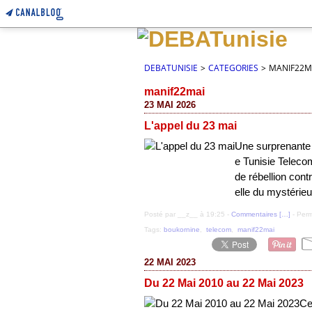
DEBATUNISIE
>
CATEGORIES
>
MANIF22M
manif22mai
23 MAI 2026
L'appel du 23 mai
Une surprenante 
e Tunisie Telec
de rébellion cont
elle du mystérie
Posté par __z__ à 19:25 -
Commentaires [
…
]
- Perm
Tags:
boukornine
,
telecom
,
manif22mai
22 MAI 2023
Du 22 Mai 2010 au 22 Mai 2023
Ce