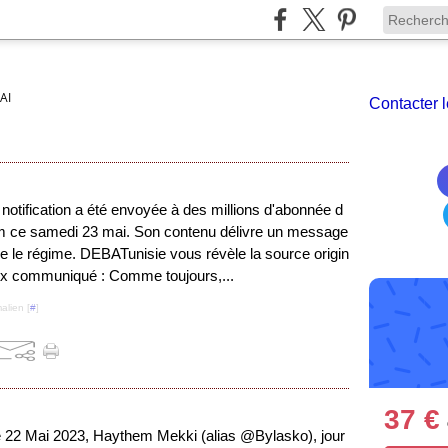
AI
Contacter l
notification a été envoyée à des millions d'abonnée d
om ce samedi 23 mai. Son contenu délivre un message
re le régime. DEBATunisie vous révèle la source origin
ux communiqué : Comme toujours,...
alien [
#
]
37 €
 22 Mai 2023, Haythem Mekki (alias @Bylasko), jour