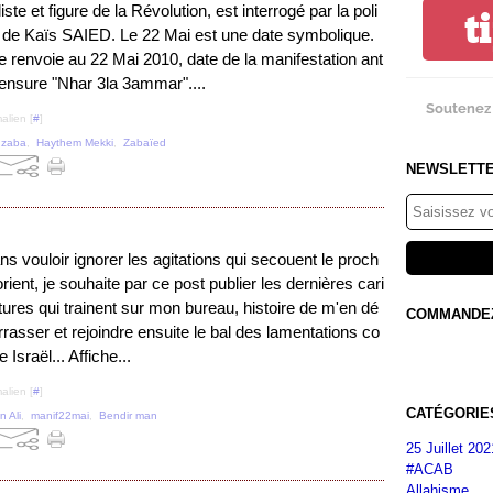
iste et figure de la Révolution, est interrogé par la poli
t
 de Kaïs SAIED. Le 22 Mai est une date symbolique.
le renvoie au 22 Mai 2010, date de la manifestation ant
censure "Nhar 3la 3ammar"....
Soutenez 
alien [
#
]
,
zaba
,
Haythem Mekki
,
Zabaïed
NEWSLETT
ns vouloir ignorer les agitations qui secouent le proch
orient, je souhaite par ce post publier les dernières cari
tures qui trainent sur mon bureau, histoire de m'en dé
COMMANDEZ 
rrasser et rejoindre ensuite le bal des lamentations co
e Israël... Affiche...
alien [
#
]
CATÉGORIE
n Ali
,
manif22mai
,
Bendir man
25 Juillet 202
#ACAB
Allahisme