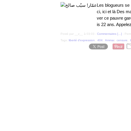
Les blogueurs se 
ci, ici et là Des 
ver ce pauvre garç
is 22 ans. Appele
Posté par __z__ à 03:03 -
Commentaires [
…
]
- Perm
Tags:
liberté d'expression
,
404
,
Ammar
,
censure
,