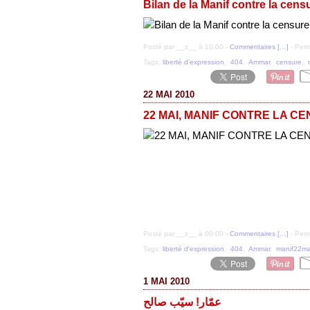
Bilan de la Manif contre la cens
Posté par __z__ à 10:00 -
Commentaires [
…
]
- Perm
Tags:
liberté d'expression
,
404
,
Ammar
,
censure
,
22 MAI 2010
22 MAI, MANIF CONTRE LA C
Posté par __z__ à 00:00 -
Commentaires [
…
]
- Perm
Tags:
liberté d'expression
,
404
,
Ammar
,
manif22ma
1 MAI 2010
عمّار! سيّب صالح