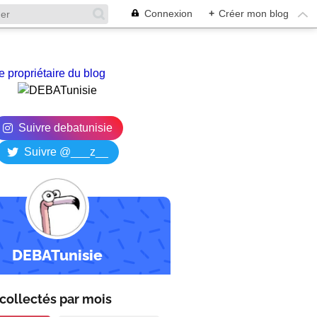
Connexion
+
Créer mon blog
e propriétaire du blog
Suivre debatunisie
Suivre @___z__
DEBATunisie
collectés par
mois