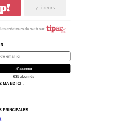
ip!
7
tipeurs
les créateurs du web sur
ER
635 abonnés
MA BD ICI :
S PRINCIPALES
1