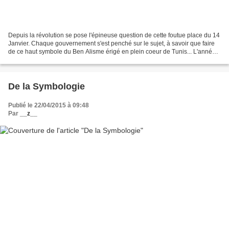
Depuis la révolution se pose l'épineuse question de cette foutue place du 14
Janvier. Chaque gouvernement s'est penché sur le sujet, à savoir que faire
de ce haut symbole du Ben Alisme érigé en plein coeur de Tunis... L'année
dernière (voir ici) Essebsi...
De la Symbologie
Publié le 22/04/2015 à 09:48
Par
__z__