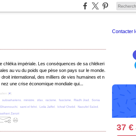
Contacter l
e chléka impériale. Les conséquences de sa chlékeri
sales au vu du poids que pèse son pays sur le monde.
e droit international, des milliers de vies humaines et n
 nez une crise économique mondiale qui...
alien [
#
]
,
subsahariens
,
ministre
,
sfax
,
racisme
,
fascisme
,
Riadh Jrad
,
Sonia
 Ghannouchi
,
sami el fehri
,
Leila Jaffel
,
Ichraf Chebil
,
Naoufel Saïed
,
aafrani Zanzri
37 €