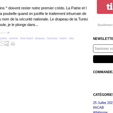
t
ns * doivent rester notre premier crédo. La Patrie et l
la poubelle quand on justifie le traitement inhumain de
 nom de la sécurité nationale. Le drapeau de la Tunisi
oule, je le plonge dans...
Soutenez 
alien [
#
]
NEWSLETT
,
patrie
,
racisme
,
Kais Saied
,
drapeau
,
fascisme
,
nation
,
sfax
COMMANDEZ 
CATÉGORIE
25 Juillet 202
#ACAB
Allahisme