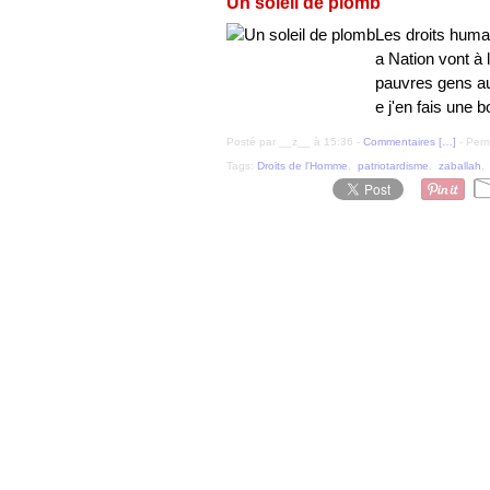
Un soleil de plomb
Les droits humai
a Nation vont à 
pauvres gens au
e j'en fais une b
Posté par __z__ à 15:36 -
Commentaires [
…
]
- Perm
Tags:
Droits de l'Homme
,
patriotardisme
,
zaballah