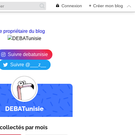
Connexion
+
Créer mon blog
e propriétaire du blog
Suivre debatunisie
Suivre @___z__
DEBATunisie
collectés par
mois