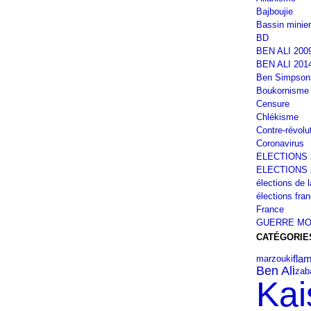
Bajboujie
Bassin minier
BD
BEN ALI 200
BEN ALI 201
Ben Simpson
Boukornisme
Censure
Chlékisme
Contre-révolu
Coronavirus
ELECTIONS 
ELECTIONS 
élections de 
élections fra
France
GUERRE MO
CATÉGORIE
fla
marzouki
Ben Ali
zab
Kai