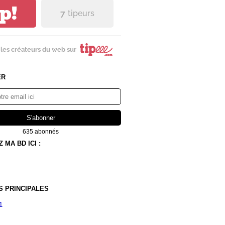
ip!
7
tipeurs
les créateurs du web sur
ER
635 abonnés
MA BD ICI :
S PRINCIPALES
1