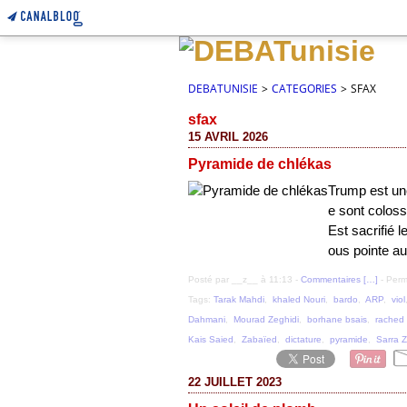
DEBATUNISIE
>
CATEGORIES
>
SFAX
sfax
15 AVRIL 2026
Pyramide de chlékas
Trump est un
e sont colos
Est sacrifié l
ous pointe au
Posté par __z__ à 11:13 -
Commentaires [
…
]
- Perm
Tags:
Tarak Mahdi
,
khaled Nouri
,
bardo
,
ARP
,
viol
Dahmani
,
Mourad Zeghidi
,
borhane bsais
,
rached
Kais Saied
,
Zabaïed
,
dictature
,
pyramide
,
Sarra Z
22 JUILLET 2023