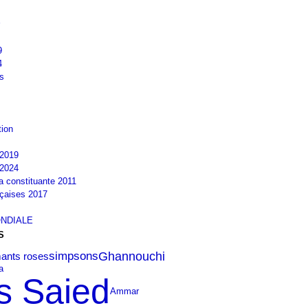
9
4
s
tion
2019
2024
la constituante 2011
nçaises 2017
NDIALE
S
Ghannouchi
simpsons
mants roses
a
s Saied
Ammar