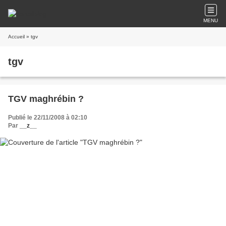
MENU
Accueil
» tgv
tgv
TGV maghrébin ?
Publié le 22/11/2008 à 02:10
Par
__z__