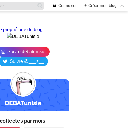
Connexion
+
Créer mon blog
e propriétaire du blog
Suivre debatunisie
Suivre @___z__
DEBATunisie
collectés par
mois