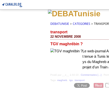
DEBATUNISIE
>
CATEGORIES
>
TRANSPOR
transport
22 NOVEMBRE 2008
TGV maghrébin ?
Le web-journal A
t tenue à Tunis 
ys du Maghreb av
projet d'un Train
Posté par __z__ à 02:10 -
Commentaires [
…
]
- Perm
Tags:
maghreb
,
tgv
,
transport