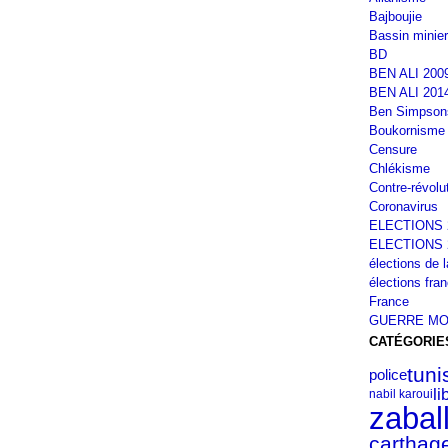
Bajboujie
Bassin minier
BD
BEN ALI 200
BEN ALI 201
Ben Simpson
Boukornisme
Censure
Chlékisme
Contre-révolu
Coronavirus
ELECTIONS 
ELECTIONS 
élections de 
élections fra
France
GUERRE MO
CATÉGORIE
tuni
police
li
nabil karoui
zabal
carthag