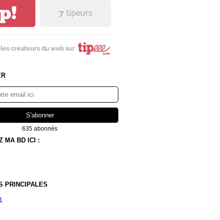
ip!
7
tipeurs
les créateurs du web sur
ER
635 abonnés
MA BD ICI :
S PRINCIPALES
1