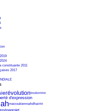
9
4
s
tion
2019
2024
la constituante 2011
nçaises 2017
NDIALE
S
révolution
sie
boukornine
berté d'expression
lah
ennahdha
marzouki
usa
e
mégaprojet