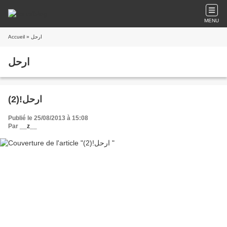
MENU
Accueil
» ارحل
ارحل
(2)!ارحل
Publié le 25/08/2013 à 15:08
Par
__z__