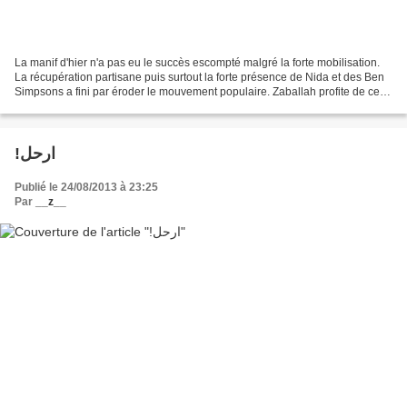
La manif d'hier n'a pas eu le succès escompté malgré la forte mobilisation.
La récupération partisane puis surtout la forte présence de Nida et des Ben
Simpsons a fini par éroder le mouvement populaire. Zaballah profite de cette
déconfiture pour continuer...
!ارحل
Publié le 24/08/2013 à 23:25
Par
__z__